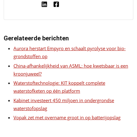
Gerelateerde berichten
Aurora herstart Empyro en schaalt pyrolyse voor bio-
grondstoffen op
China-afhankelijkheid van ASML: hoe kwetsbaar is een
kroonjuweel?
Waterstoftechnologie: KIT koppelt complete
waterstofketen op één platform
Kabinet investeert 450 miljoen in ondergrondse
waterstofopslag
Vopak zet met overname groot in op batterijopslag