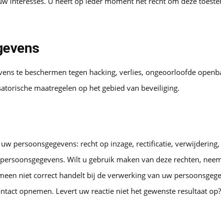
t uw interesses. U heeft op ieder moment het recht om deze toest
gevens
ens te beschermen tegen hacking, verlies, ongeoorloofde openbaa
satorische maatregelen op het gebied van beveiliging.
 uw persoonsgegevens: recht op inzage, rectificatie, verwijdering
persoonsgegevens. Wilt u gebruik maken van deze rechten, nee
een niet correct handelt bij de verwerking van uw persoonsgegev
ontact opnemen. Levert uw reactie niet het gewenste resultaat op?