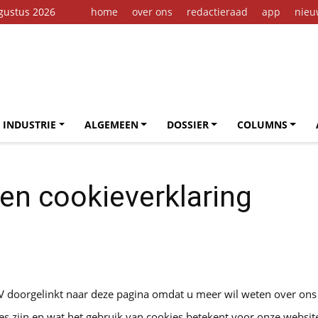
gustus 2026
home
over ons
redactieraad
app
nieu
 INDUSTRIE
ALGEMEEN
DOSSIER
COLUMNS
en cookieverklaring
doorgelinkt naar deze pagina omdat u meer wil weten over ons pr
es zijn en wat het gebruik van cookies betekent voor onze websit