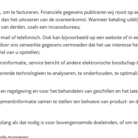
, om te factureren. Financiële gegevens publiceren wij nooit op 
 dan het uitvoeren van de overeenkomst. Wanneer betaling uitbli
n van derden, zoals een incassobureau;
e-mail of telefonisch. Ook kan bijvoorbeeld op een website of in
 door ons verwerkte gegevens vermoeden dat het uw interesse heef
el van u opstellen;
sinformatie, service bericht of andere elektronische boodschap t
orende technologieën te analyseren, te onderhouden, te optimalis
n regelgeving en voor het behandelen van geschillen en het late
mentinformatie samen te stellen ten behoeve van product- en d
lang als dat nodig is voor bovengenoemde doeleinden, of om te v
nde manieren: