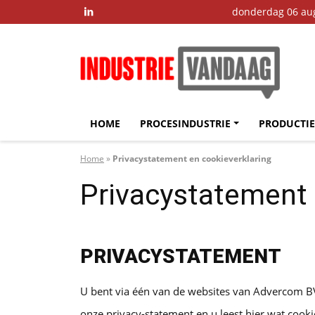
donderdag 06 au

HOME
PROCESINDUSTRIE
PRODUCTIE
Home
»
Privacystatement en cookieverklaring
Privacystatement 
PRIVACYSTATEMENT
U bent via één van de websites van Advercom BV 
onze privacy-statement en u leest hier wat cooki