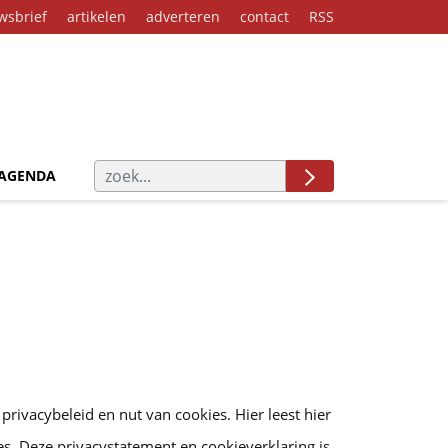
wsbrief
artikelen
adverteren
contact
RSS
AGENDA
ivacybeleid en nut van cookies. Hier leest hier
es. Deze privacystatement en cookieverklaring is