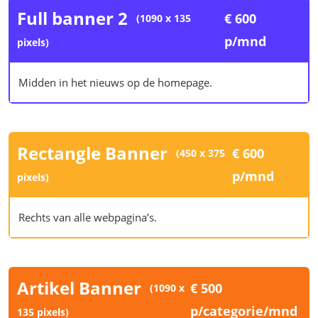
Full banner 2
€ 600
(1090 x 135
p/mnd
pixels)
Midden in het nieuws op de homepage.
Rectangle Banner
€ 600
(450 x 375
p/mnd
pixels)
Rechts van alle webpagina’s.
Artikel Banner
€ 500
(1090 x
p/categorie/mnd
135 pixels)