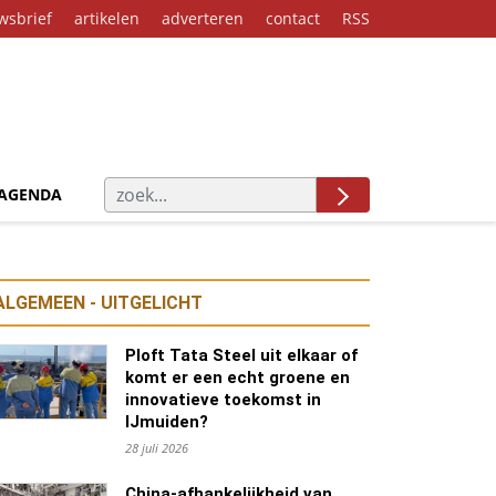
wsbrief
artikelen
adverteren
contact
RSS
AGENDA
ALGEMEEN - UITGELICHT
Ploft Tata Steel uit elkaar of
komt er een echt groene en
innovatieve toekomst in
IJmuiden?
28 juli 2026
China-afhankelijkheid van