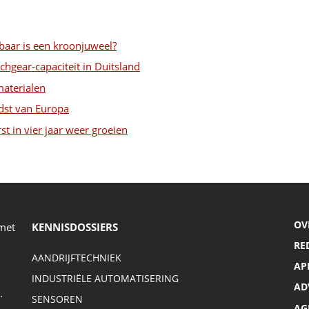
baar is een kroonjuweel?
chgear-capaciteit in Duitsland
materialen
dst van Europa
st in vier jaar weer groeien
OV
 met
KENNISDOSSIERS
RE
AANDRIJFTECHNIEK
AP
INDUSTRIËLE AUTOMATISERING
AD
.
SENSOREN
AG