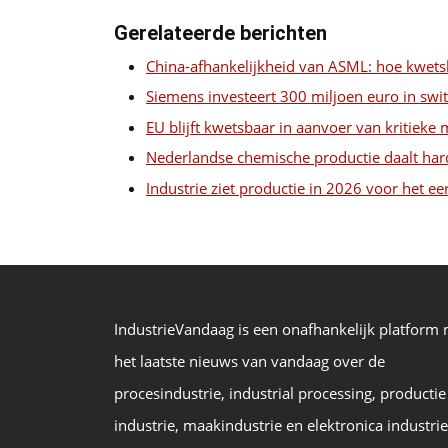
Gerelateerde berichten
China-afhankelijkheid van ASML: hoe kwets
Siemens investeert 300 miljoen euro in swit
EU blijft kwetsbaar in aanvoer van kritieke 
Nederlandse chemische productie daalt har
Industrie ziet productie in 2026 voor het eer
IndustrieVandaag is een onafhankelijk platform
het laatste nieuws van vandaag over de
procesindustrie, industrial processing, productie
industrie, maakindustrie en elektronica industrie