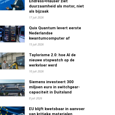
Endress+Hauser ziet
duurzaamheid als motor, niet
als bijzaak
17 juli 2026
Quix Quantum levert eerste
Nederlandse
kwantumcomputer af
15 juli 2026
Taylorisme 2.0: hoe AI de
nieuwe stopwatch op de
werkvloer werd
10 juli 2026
Siemens investeert 300
miljoen euro in switchgear-
capaciteit in Duitsland
8 juli 2026
EU blijft kwetsbaar in aanvoer
van kritieke materialen