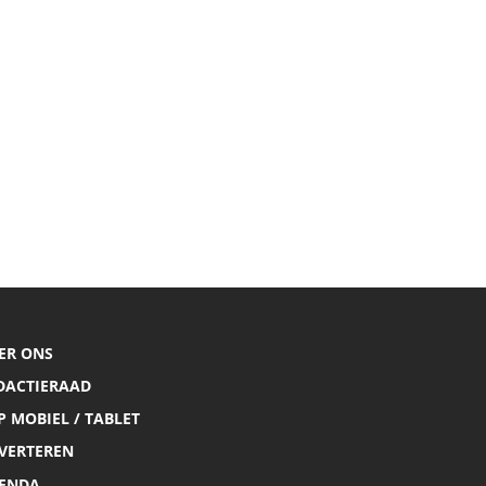
ER ONS
DACTIERAAD
P MOBIEL / TABLET
VERTEREN
ENDA