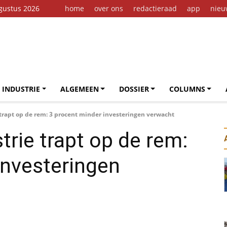
gustus 2026
home
over ons
redactieraad
app
nieu
 INDUSTRIE
ALGEMEEN
DOSSIER
COLUMNS
trapt op de rem: 3 procent minder investeringen verwacht
rie trapt op de rem:
investeringen