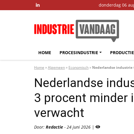
donderdag 06 au

HOME
PROCESINDUSTRIE
PRODUCTIE
Home
»
Algemeen
»
Economisch
»
Nederlandse industrie 
Nederlandse indust
3 procent minder 
verwacht
Door:
Redactie
- 24 juni 2026 |