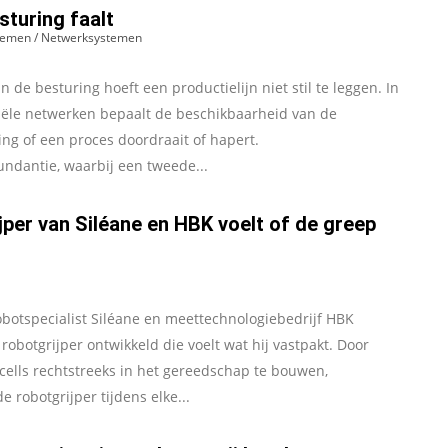
sturing faalt
temen / Netwerksystemen
in de besturing hoeft een productielijn niet stil te leggen. In
riële netwerken bepaalt de beschikbaarheid van de
ng of een proces doordraait of hapert.
ndantie, waarbij een tweede...
jper van Siléane en HBK voelt of de greep
botspecialist Siléane en meettechnologiebedrijf HBK
obotgrijper ontwikkeld die voelt wat hij vastpakt. Door
cells rechtstreeks in het gereedschap te bouwen,
e robotgrijper tijdens elke...