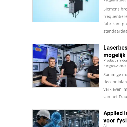
7 augustus 2026
Siemens brei
frequentiere
fabrikant p
standaardaan
Laserbes
mogelijk
Productie Indus
7 augustus 2026
Sommige mat
decennialang
verkleven, 
van het Frau
Applied I
voor fysi
AI