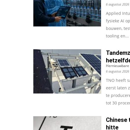
6 augustus 2026
Applied Intu
fysieke AI o
bouwen, test
tooling en...
Tandemzo
hetzelfd
Hernieuwbare 
6 augustus 2026
TNO heeft s
eerst laten 
te producer
tot 30 proce
Chinese 
hitte