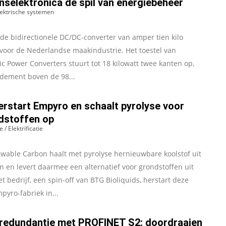
selektronica de spil van energiebeheer
Elektrische systemen
de bidirectionele DC/DC-converter van amper tien kilo
 voor de Nederlandse maakindustrie. Het toestel van
ic Power Converters stuurt tot 18 kilowatt twee kanten op,
dement boven de 98...
erstart Empyro en schaalt pyrolyse voor
dstoffen op
 / Elektrificatie
wable Carbon haalt met pyrolyse hernieuwbare koolstof uit
 en levert daarmee een alternatief voor grondstoffen uit
et bedrijf, een spin-off van BTG Bioliquids, herstart deze
yro-fabriek in...
edundantie met PROFINET S2: doordraaien