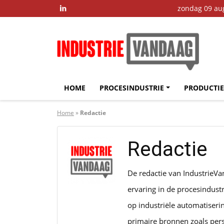
zondag 09 au

HOME
PROCESINDUSTRIE
PRODUCTIE
Home
»
Redactie
Redactie
De redactie van IndustrieVa
ervaring in de procesindust
op industriële automatiseri
primaire bronnen zoals pers