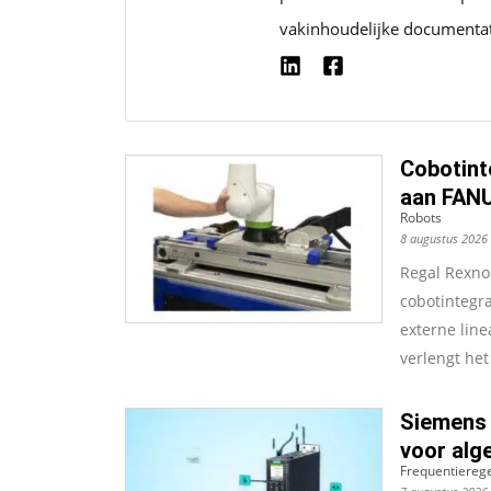
vakinhoudelijke documentat
Cobotint
aan FAN
Robots
8 augustus 2026
Regal Rexno
cobotintegr
externe lin
verlengt het
Siemens 
voor alg
Frequentiereg