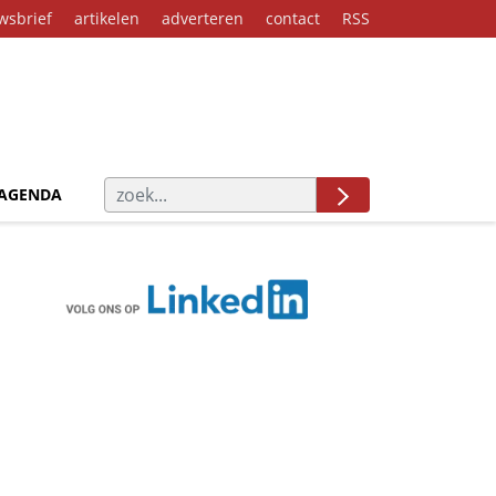
wsbrief
artikelen
adverteren
contact
RSS
AGENDA