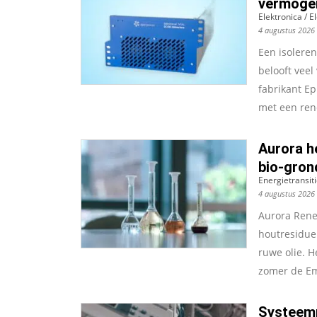
vermogen
Elektronica / 
4 augustus 2026
Een isoleren
belooft veel
fabrikant Ep
met een ren
Aurora h
bio-gron
Energietransitie
4 augustus 2026
Aurora Rene
houtresiduen
ruwe olie. H
zomer de Emp
Systeemr