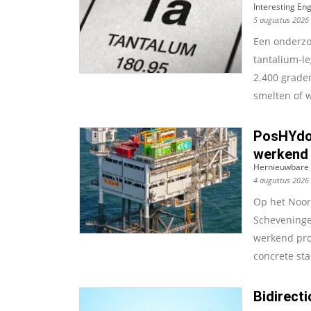
Interesting En
5 augustus 2026
Een onderzoe
tantalium-l
2.400 grade
smelten of w
PosHYdon
werkend
Hernieuwbare 
4 augustus 2026
Op het Noor
Scheveninge
werkend pro
concrete sta
Bidirect