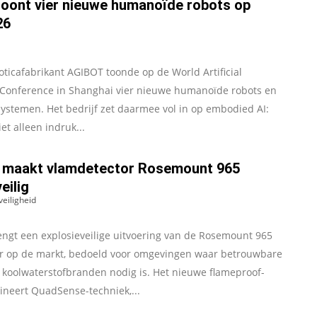
oont vier nieuwe humanoïde robots op
26
ticafabrikant AGIBOT toonde op de World Artificial
e Conference in Shanghai vier nieuwe humanoïde robots en
systemen. Het bedrijf zet daarmee vol in op embodied AI:
et alleen indruk...
 maakt vlamdetector Rosemount 965
eilig
veiligheid
ngt een explosieveilige uitvoering van de Rosemount 965
r op de markt, bedoeld voor omgevingen waar betrouwbare
 koolwaterstofbranden nodig is. Het nieuwe flameproof-
neert QuadSense-techniek,...