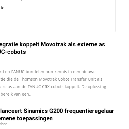
ie.
egratie koppelt Movotrak als externe as
UC-cobots
rd en FANUC bundelen hun kennis in een nieuwe
atie die de Thomson Movotrak Cobot Transfer Unit als
eaire as aan de FANUC CRX-cobots koppelt. De oplossing
 bereik van een...
lanceert Sinamics G200 frequentieregelaar
emene toepassingen
elaar