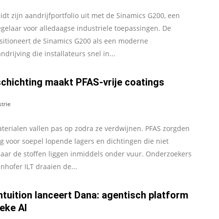
dt zijn aandrijfportfolio uit met de Sinamics G200, een
gelaar voor alledaagse industriele toepassingen. De
ositioneert de Sinamics G200 als een moderne
drijving die installateurs snel in...
chichting maakt PFAS-vrije coatings
trie
erialen vallen pas op zodra ze verdwijnen. PFAS zorgden
 voor soepel lopende lagers en dichtingen die niet
maar de stoffen liggen inmiddels onder vuur. Onderzoekers
nhofer ILT draaien de...
ntuition lanceert Dana: agentisch platform
eke AI