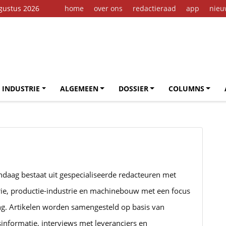
gustus 2026
home
over ons
redactieraad
app
nieu
 INDUSTRIE
ALGEMEEN
DOSSIER
COLUMNS
ndaag bestaat uit gespecialiseerde redacteuren met
rie, productie-industrie en machinebouw met een focus
ng. Artikelen worden samengesteld op basis van
informatie, interviews met leveranciers en