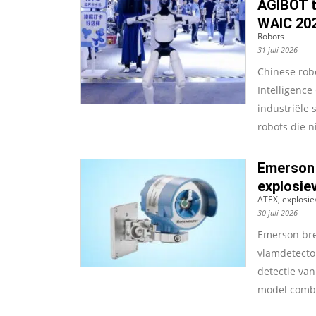
AGIBOT t
WAIC 20
Robots
31 juli 2026
Chinese robo
Intelligenc
industriële 
robots die ni
Emerson
explosiev
ATEX, explosie
30 juli 2026
Emerson bre
vlamdetecto
detectie van
model combi