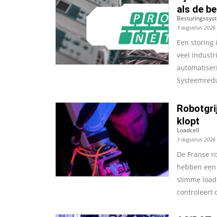
als de be
Besturingssys
3 augustus 2026
Een storing 
veel indust
automatiseri
Systeemredu
Robotgri
klopt
Loadcell
3 augustus 2026
De Franse ro
hebben een r
slimme load
controleert d