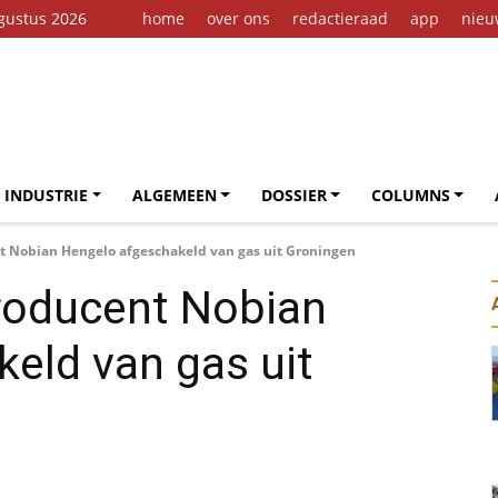
ugustus 2026
home
over ons
redactieraad
app
nieu
 INDUSTRIE
ALGEMEEN
DOSSIER
COLUMNS
 Nobian Hengelo afgeschakeld van gas uit Groningen
roducent Nobian
eld van gas uit