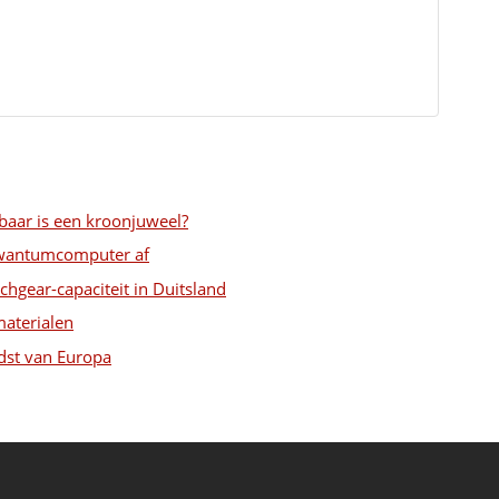
baar is een kroonjuweel?
kwantumcomputer af
chgear-capaciteit in Duitsland
materialen
dst van Europa