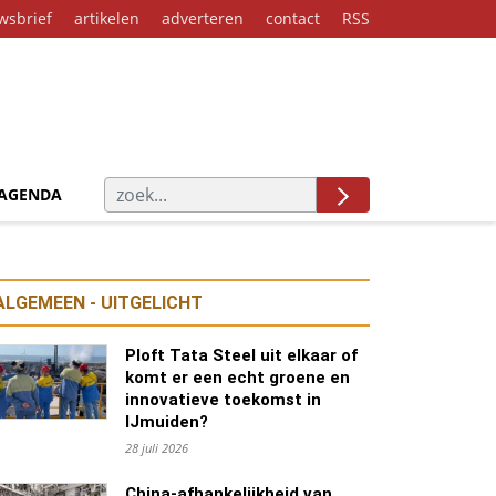
wsbrief
artikelen
adverteren
contact
RSS
AGENDA
ALGEMEEN - UITGELICHT
Ploft Tata Steel uit elkaar of
komt er een echt groene en
innovatieve toekomst in
IJmuiden?
28 juli 2026
China-afhankelijkheid van