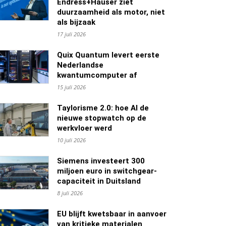
Endress+Hauser ziet
duurzaamheid als motor, niet
als bijzaak
17 juli 2026
Quix Quantum levert eerste
Nederlandse
kwantumcomputer af
15 juli 2026
Taylorisme 2.0: hoe AI de
nieuwe stopwatch op de
werkvloer werd
10 juli 2026
Siemens investeert 300
miljoen euro in switchgear-
capaciteit in Duitsland
8 juli 2026
EU blijft kwetsbaar in aanvoer
van kritieke materialen