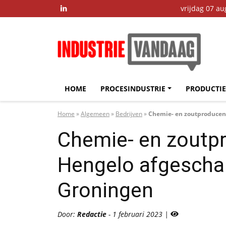
vrijdag 07 a

HOME
PROCESINDUSTRIE
PRODUCTIE
Home
»
Algemeen
»
Bedrijven
»
Chemie- en zoutproducent
Chemie- en zoutp
Hengelo afgeschak
Groningen
Door:
Redactie
- 1 februari 2023 |