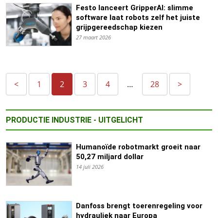
Festo lanceert GripperAI: slimme
software laat robots zelf het juiste
grijpgereedschap kiezen
27 maart 2026
<
1
2
3
4
…
28
>
PRODUCTIE INDUSTRIE - UITGELICHT
Humanoïde robotmarkt groeit naar
50,27 miljard dollar
14 juli 2026
Danfoss brengt toerenregeling voor
hydrauliek naar Europa