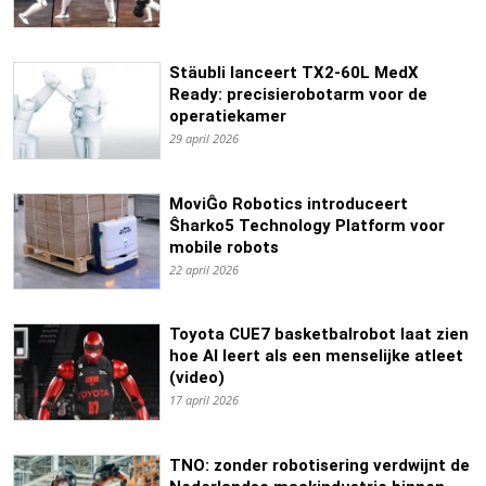
Stäubli lanceert TX2-60L MedX
Ready: precisierobotarm voor de
operatiekamer
29 april 2026
MoviĜo Robotics introduceert
Ŝharko5 Technology Platform voor
mobile robots
22 april 2026
Toyota CUE7 basketbalrobot laat zien
hoe AI leert als een menselijke atleet
(video)
17 april 2026
TNO: zonder robotisering verdwijnt de