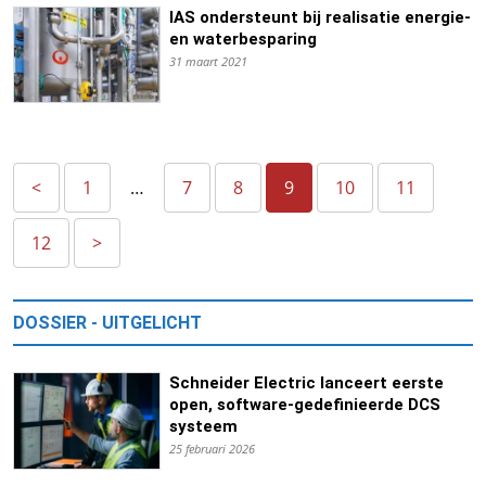
IAS ondersteunt bij realisatie energie-
en waterbesparing
31 maart 2021
<
1
…
7
8
9
10
11
12
>
DOSSIER - UITGELICHT
Schneider Electric lanceert eerste
open, software-gedefinieerde DCS
systeem
25 februari 2026