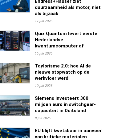
Endress+Hauser ziet
duurzaamheid als motor, niet
als bijzaak
17 juli 2026
Quix Quantum levert eerste
Nederlandse
kwantumcomputer af
15 juli 2026
Taylorisme 2.0: hoe AI de
nieuwe stopwatch op de
werkvloer werd
10 juli 2026
Siemens investeert 300
miljoen euro in switchgear-
capaciteit in Duitsland
8 juli 2026
EU blijft kwetsbaar in aanvoer
van kritieke materialen