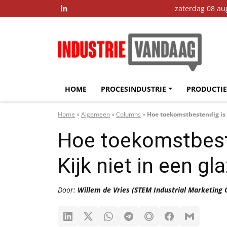
zaterdag 08 au

HOME
PROCESINDUSTRIE
PRODUCTIE
Home
»
Algemeen
»
Columns
»
Hoe toekomstbestendig is u
Hoe toekomstbeste
Kijk niet in een gl
Door:
Willem de Vries (STEM Industrial Marketing