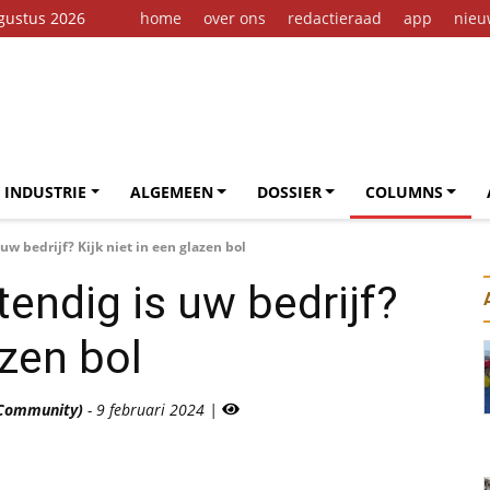
gustus 2026
home
over ons
redactieraad
app
nieu
 INDUSTRIE
ALGEMEEN
DOSSIER
COLUMNS
w bedrijf? Kijk niet in een glazen bol
ndig is uw bedrijf?
azen bol
 Community)
- 9 februari 2024 |