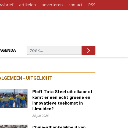
wsbrief
artikelen
adverteren
contact
RSS
AGENDA
ALGEMEEN - UITGELICHT
Ploft Tata Steel uit elkaar of
komt er een echt groene en
innovatieve toekomst in
IJmuiden?
28 juli 2026
China-afhankelijkheid van