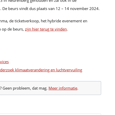
 in Neurenberg gehouden en zal ook in de
. De beurs vindt dus plaats van 12 – 14 november 2024.
mma, de ticketverkoop, het hybride evenement en
en op de beurs,
zijn hier terug te vinden
.
evices
derzoek klimaatverandering en luchtvervuiling
te? Geen probleem, dat mag.
Meer informatie
.