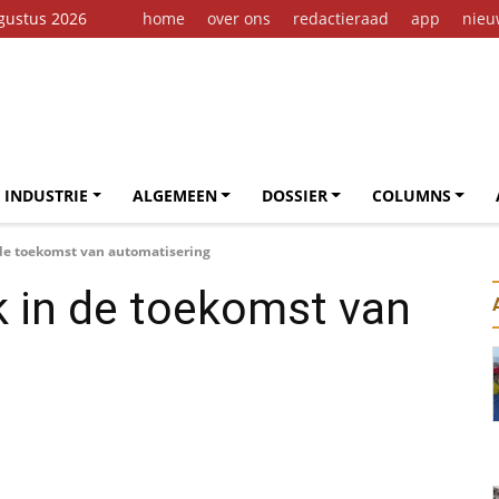
gustus 2026
home
over ons
redactieraad
app
nieu
 INDUSTRIE
ALGEMEEN
DOSSIER
COLUMNS
 de toekomst van automatisering
k in de toekomst van