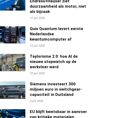
Endress+Hauser ziet
duurzaamheid als motor, niet
als bijzaak
17 juli 2026
Quix Quantum levert eerste
Nederlandse
kwantumcomputer af
15 juli 2026
Taylorisme 2.0: hoe AI de
nieuwe stopwatch op de
werkvloer werd
10 juli 2026
Siemens investeert 300
miljoen euro in switchgear-
capaciteit in Duitsland
8 juli 2026
EU blijft kwetsbaar in aanvoer
van kritieke materialen