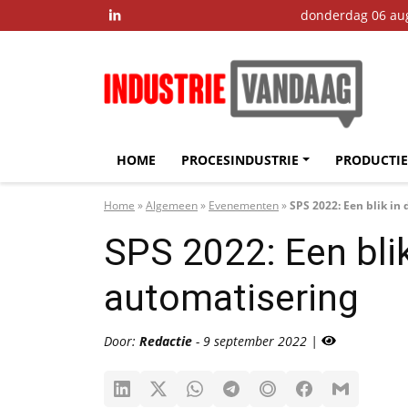
donderdag 06 au

HOME
PROCESINDUSTRIE
PRODUCTIE
Home
»
Algemeen
»
Evenementen
»
SPS 2022: Een blik in
SPS 2022: Een bli
automatisering
Door:
Redactie
- 9 september 2022 |