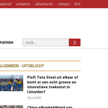
wsbrief
artikelen
adverteren
contact
RSS
AGENDA
ALGEMEEN - UITGELICHT
Ploft Tata Steel uit elkaar of
komt er een echt groene en
innovatieve toekomst in
IJmuiden?
28 juli 2026
China-afhankelijkheid van