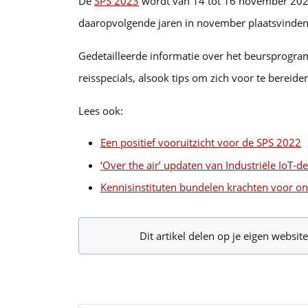
De
SPS 2023
wordt van 14 tot 16 november 2023
daaropvolgende jaren in november plaatsvinden
Gedetailleerde informatie over het beursprogra
reisspecials, alsook tips om zich voor te bereid
Lees ook:
Een positief vooruitzicht voor de SPS 2022
‘Over the air’ updaten van Industriële IoT-d
Kennisinstituten bundelen krachten voor on
Dit artikel delen op je eigen websi