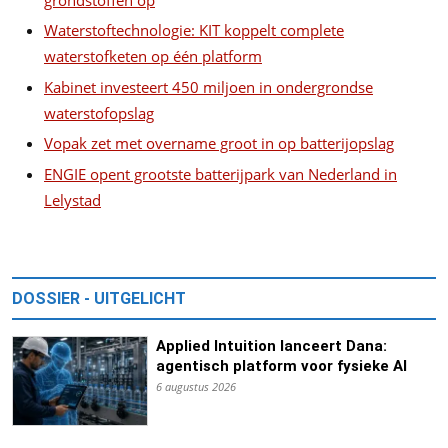
Waterstoftechnologie: KIT koppelt complete
waterstofketen op één platform
Kabinet investeert 450 miljoen in ondergrondse
waterstofopslag
Vopak zet met overname groot in op batterijopslag
ENGIE opent grootste batterijpark van Nederland in
Lelystad
DOSSIER - UITGELICHT
Applied Intuition lanceert Dana:
agentisch platform voor fysieke AI
6 augustus 2026