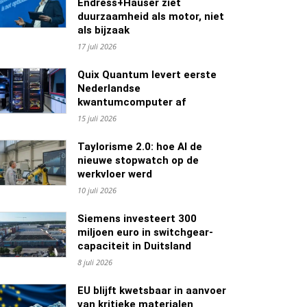
Endress+Hauser ziet
duurzaamheid als motor, niet
als bijzaak
17 juli 2026
Quix Quantum levert eerste
Nederlandse
kwantumcomputer af
15 juli 2026
Taylorisme 2.0: hoe AI de
nieuwe stopwatch op de
werkvloer werd
10 juli 2026
Siemens investeert 300
miljoen euro in switchgear-
capaciteit in Duitsland
8 juli 2026
EU blijft kwetsbaar in aanvoer
van kritieke materialen