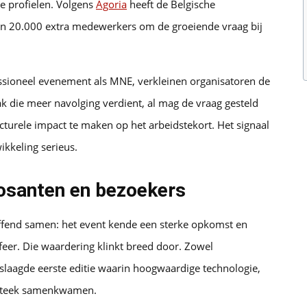
he profielen. Volgens
Agoria
heeft de Belgische
dan 20.000 extra medewerkers om de groeiende vraag bij
essioneel evenement als MNE, verkleinen organisatoren de
pak die meer navolging verdient, al mag de vraag gesteld
turele impact te maken op het arbeidstekort. Het signaal
ikkeling serieus.
posanten en bezoekers
reffend samen: het event kende een sterke opkomst en
er. Die waardering klinkt breed door. Zowel
slaagde eerste editie waarin hoogwaardige technologie,
nsteek samenkwamen.