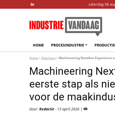
zaterdag 08 au

HOME
PROCESINDUSTRIE
PRODUCTIE
Home
»
Algemeen
»
Machineering NextGen Experience ze
Machineering Nex
eerste stap als n
voor de maakindus
Door:
Redactie
- 13 april 2026 |