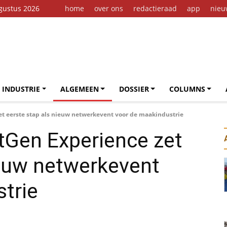
gustus 2026
home
over ons
redactieraad
app
nieu
 INDUSTRIE
ALGEMEEN
DOSSIER
COLUMNS
t eerste stap als nieuw netwerkevent voor de maakindustrie
tGen Experience zet
ieuw netwerkevent
trie