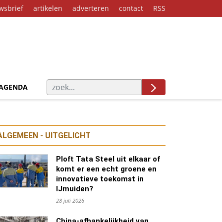
wsbrief
artikelen
adverteren
contact
RSS
AGENDA
ALGEMEEN - UITGELICHT
Ploft Tata Steel uit elkaar of
komt er een echt groene en
innovatieve toekomst in
IJmuiden?
28 juli 2026
China-afhankelijkheid van