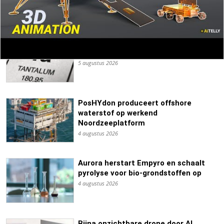
6 augustus 2026
Chinese tantalium-legering trotseert
2.400 graden hitte
5 augustus 2026
PosHYdon produceert offshore
waterstof op werkend
Noordzeeplatform
4 augustus 2026
Aurora herstart Empyro en schaalt
pyrolyse voor bio-grondstoffen op
4 augustus 2026
Bijna onzichtbare drone door AI