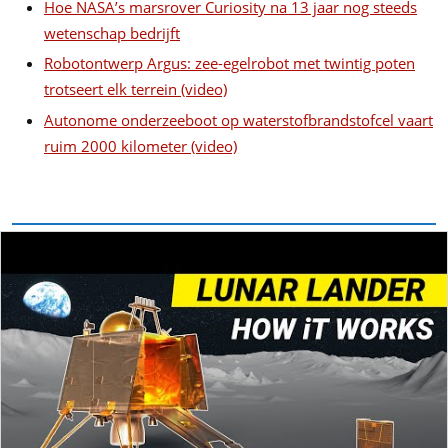
Hoe NASA’s marsrover Curiosity na 13 jaar nog steeds
wetenschap bedrijft
Robotontwerp Argus: zee-egelrobot met twintig poten
trotseert elk terrein (video)
Autonome onderzeeboot op waterstofbrandstofcel vaart
ruim 2000 kilometer (video)
DOSSIER - UITGELICHT
Applied Intuition lanceert Dana:
agentisch platform voor fysieke AI
6 augustus 2026
Tandemzonnecellen leveren meer
stroom uit hetzelfde dak