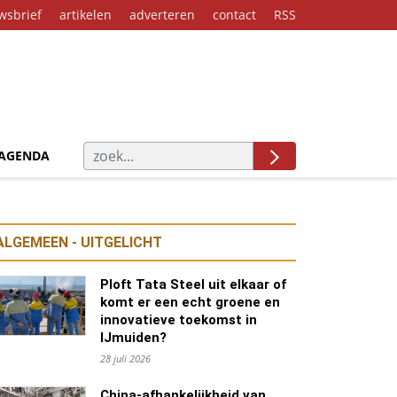
wsbrief
artikelen
adverteren
contact
RSS
AGENDA
ALGEMEEN - UITGELICHT
Ploft Tata Steel uit elkaar of
komt er een echt groene en
innovatieve toekomst in
IJmuiden?
28 juli 2026
China-afhankelijkheid van