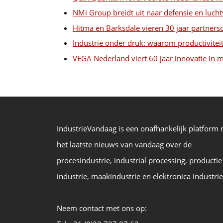
NMi Group breidt uit naar defensie en luc
Hitma en Barksdale vieren 30 jaar partners
Industrie onder druk: waarom productiviteit 
VEGA Nederland viert 60 jaar innovatie in m
IndustrieVandaag is een onafhankelijk platform
het laatste nieuws van vandaag over de
procesindustrie, industrial processing, productie
industrie, maakindustrie en elektronica industrie
Neem contact met ons op: