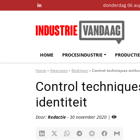
donderdag 06 au

HOME
PROCESINDUSTRIE
PRODUCTIE
Home
»
Algemeen
»
Bedrijven
»
Control techniques onthul
Control technique
identiteit
Door:
Redactie
- 30 november 2020 |