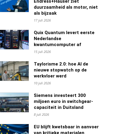
Endress+Hauser ziet
duurzaamheid als motor, niet
als bijzaak
17 juli 2026
Quix Quantum levert eerste
Nederlandse
kwantumcomputer af
15 juli 2026
Taylorisme 2.0: hoe AI de
nieuwe stopwatch op de
werkvloer werd
10 juli 2026
Siemens investeert 300
miljoen euro in switchgear-
capaciteit in Duitsland
8 juli 2026
EU blijft kwetsbaar in aanvoer
van kritieke materialen