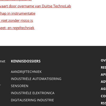
htvaart door overname van Duitse TechnoLab
chap in instrumentatie
niet zonder risico is
eet- en regeltechniek
OV
 met
KENNISDOSSIERS
RE
AANDRIJFTECHNIEK
AP
INDUSTRIËLE AUTOMATISERING
AD
.
SENSOREN
AG
INDUSTRIËLE ELEKTRONICA
CO
DIGITALISERING INDUSTRIE
RS