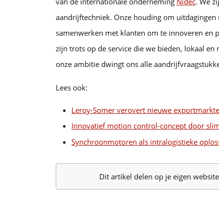
van de internationale onderneming
Nidec
. We z
aandrijftechniek. Onze houding om uitdagingen ni
samenwerken met klanten om te innoveren en p
zijn trots op de service die we bieden, lokaal en 
onze ambitie dwingt ons alle aandrijfvraagstukke
Lees ook:
Leroy-Somer verovert nieuwe exportmarkt
Innovatief motion control-concept door sl
Synchroonmotoren als intralogistieke oplos
Dit artikel delen op je eigen websi