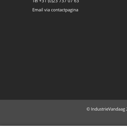
Tel +31 (0)23 737 07 63
Email via contactpagina
© IndustrieVandaag 