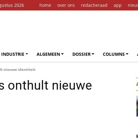
gustus 2026
home
over ons
redactieraad
app
nieu
 INDUSTRIE
ALGEMEEN
DOSSIER
COLUMNS
t nieuwe identiteit
s onthult nieuwe