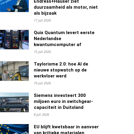
Endress+Hauser ziet
duurzaamheid als motor, niet
als bijzaak
17 juli 2026
Quix Quantum levert eerste
Nederlandse
kwantumcomputer af
15 juli 2026
Taylorisme 2.0: hoe AI de
nieuwe stopwatch op de
werkvloer werd
10 juli 2026
Siemens investeert 300
miljoen euro in switchgear-
capaciteit in Duitsland
8 juli 2026
EU blijft kwetsbaar in aanvoer
van kritieke materialen