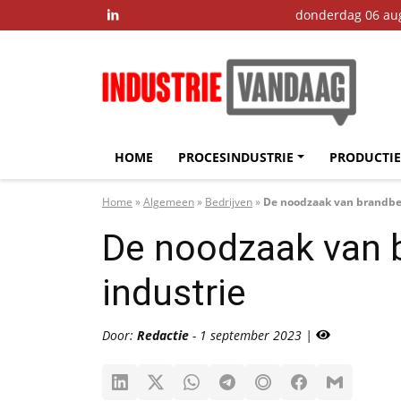
donderdag 06 au

HOME
PROCESINDUSTRIE
PRODUCTIE
Home
»
Algemeen
»
Bedrijven
»
De noodzaak van brandbev
De noodzaak van b
industrie
Door:
Redactie
- 1 september 2023 |