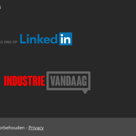
S
oorbehouden -
Privacy