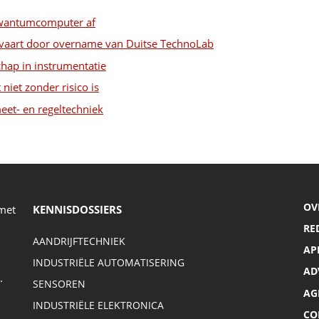
kwantumcomputer af
htvaart door overname van Duitse TechnoLab
chap in instrumentatie
niet zonder risico is
eet- en regeltechniek
OV
 met
KENNISDOSSIERS
RE
AANDRIJFTECHNIEK
AP
INDUSTRIËLE AUTOMATISERING
AD
.
SENSOREN
AG
INDUSTRIËLE ELEKTRONICA
CO