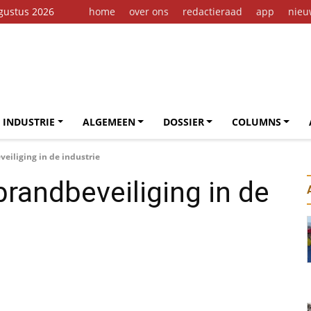
gustus 2026
home
over ons
redactieraad
app
nieu
 INDUSTRIE
ALGEMEEN
DOSSIER
COLUMNS
eiliging in de industrie
randbeveiliging in de