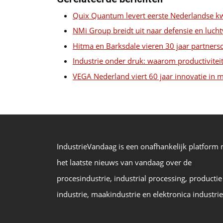
Quix Quantum levert eerste Nederlandse 
NMi Group breidt uit naar defensie en luc
Hitma en Barksdale vieren 30 jaar partners
Industrie onder druk: waarom productiviteit 
VEGA Nederland viert 60 jaar innovatie in m
IndustrieVandaag is een onafhankelijk platform
het laatste nieuws van vandaag over de
procesindustrie, industrial processing, productie
industrie, maakindustrie en elektronica industrie