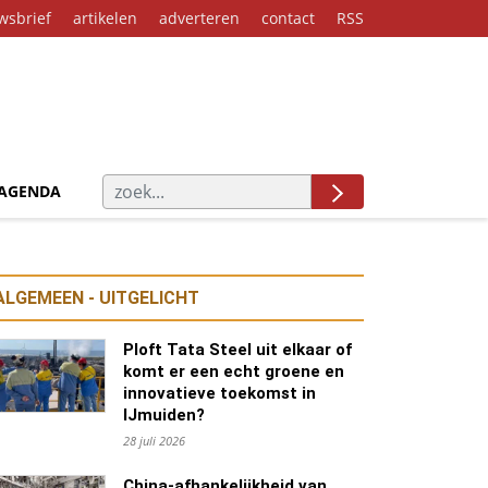
wsbrief
artikelen
adverteren
contact
RSS
AGENDA
ALGEMEEN - UITGELICHT
Ploft Tata Steel uit elkaar of
komt er een echt groene en
innovatieve toekomst in
IJmuiden?
28 juli 2026
China-afhankelijkheid van