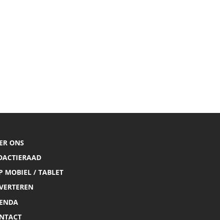
ER ONS
DACTIERAAD
P MOBIEL / TABLET
VERTEREN
ENDA
NTACT