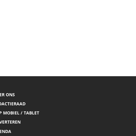
ER ONS
DACTIERAAD
P MOBIEL / TABLET
VERTEREN
ENDA