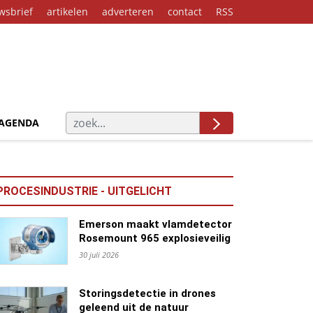
wsbrief
artikelen
adverteren
contact
RSS
AGENDA
PROCESINDUSTRIE - UITGELICHT
Emerson maakt vlamdetector
Rosemount 965 explosieveilig
30 juli 2026
Storingsdetectie in drones
geleend uit de natuur