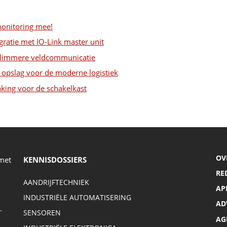
monitoring mee!
ratie met IO-Link master unit
r slimmere veldcommunicatie
opslag voor de moderne logistiek
king voor de schakelkast
OV
 met
KENNISDOSSIERS
RE
AANDRIJFTECHNIEK
AP
INDUSTRIËLE AUTOMATISERING
AD
.
SENSOREN
AG