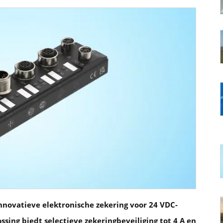
nnovatieve elektronische zekering voor 24 VDC-
ssing biedt selectieve zekeringbeveiliging tot 4 A en