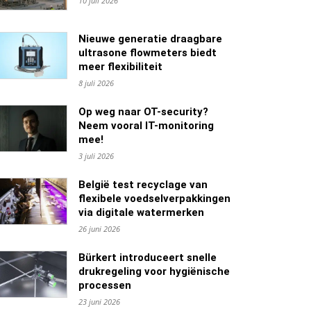
10 juli 2026
Nieuwe generatie draagbare
ultrasone flowmeters biedt
meer flexibiliteit
8 juli 2026
Op weg naar OT-security?
Neem vooral IT-monitoring
mee!
3 juli 2026
België test recyclage van
flexibele voedselverpakkingen
via digitale watermerken
26 juni 2026
Bürkert introduceert snelle
drukregeling voor hygiënische
processen
23 juni 2026