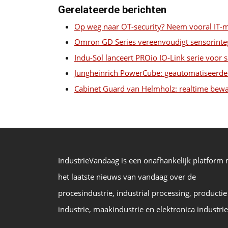
Gerelateerde berichten
Op weg naar OT-security? Neem vooral IT-
Omron GD Series vereenvoudigt sensorinteg
Indu-Sol lanceert PROio IO-Link serie voo
Jungheinrich PowerCube: geautomatiseerde 
Cabinet Guard van Helmholz: realtime bewa
IndustrieVandaag is een onafhankelijk platform
het laatste nieuws van vandaag over de
procesindustrie, industrial processing, productie
industrie, maakindustrie en elektronica industrie