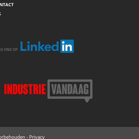
NTACT
S
oorbehouden -
Privacy