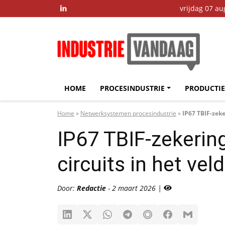
vrijdag 07 a

HOME
PROCESINDUSTRIE
PRODUCTIE
Home
»
Netwerksystemen procesindustrie
»
IP67 TBIF-zeke
IP67 TBIF-zekerin
circuits in het veld
Door:
Redactie
- 2 maart 2026 |