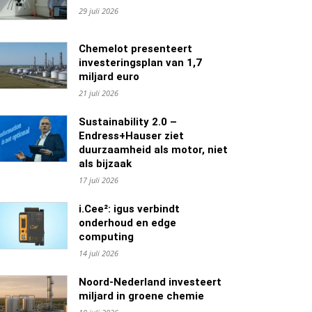
29 juli 2026
Chemelot presenteert
investeringsplan van 1,7
miljard euro
21 juli 2026
Sustainability 2.0 –
Endress+Hauser ziet
duurzaamheid als motor, niet
als bijzaak
17 juli 2026
i.Cee²: igus verbindt
onderhoud en edge
computing
14 juli 2026
Noord-Nederland investeert
miljard in groene chemie