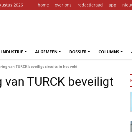
ugustus 2026
home
over ons
redactieraad
app
nieu
 INDUSTRIE
ALGEMEEN
DOSSIER
COLUMNS
ring van TURCK beveiligt circuits in het veld
g van TURCK beveiligt