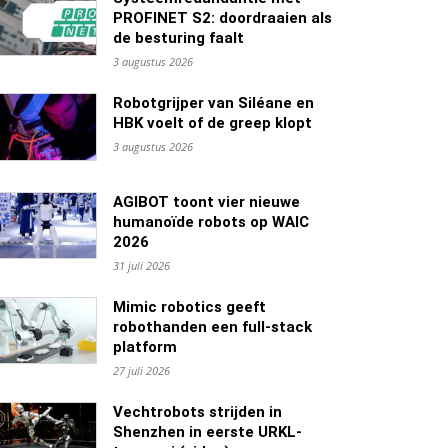
PROFINET S2: doordraaien als
de besturing faalt
3 augustus 2026
Robotgrijper van Siléane en
HBK voelt of de greep klopt
3 augustus 2026
AGIBOT toont vier nieuwe
humanoïde robots op WAIC
2026
31 juli 2026
Mimic robotics geeft
robothanden een full-stack
platform
27 juli 2026
Vechtrobots strijden in
Shenzhen in eerste URKL-