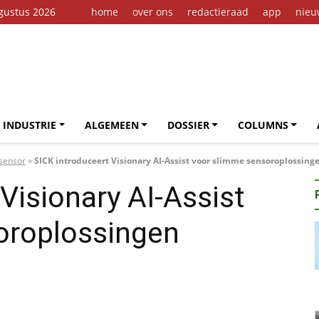
gustus 2026
home
over ons
redactieraad
app
nieu
 INDUSTRIE
ALGEMEEN
DOSSIER
COLUMNS
 sensor
»
SICK introduceert Visionary AI-Assist voor slimme sensoroplossing
Visionary AI-Assist
oroplossingen