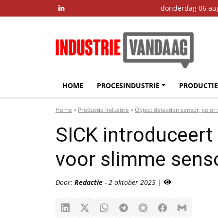
donderdag 06 au

HOME
PROCESINDUSTRIE
PRODUCTIE
Home
»
Productie Industrie
»
Object detection sensor, color
SICK introduceert 
voor slimme sens
Door:
Redactie
- 2 oktober 2025 |