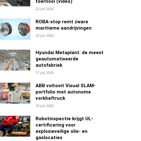
toernooi (video)
22 juli 2026
ROBA-stop remt zware
maritieme aandrijvingen
20 juli 2026
Hyundai Metaplant: de meest
geautomatiseerde
autofabriek
17 juli 2026
ABB voltooit Visual SLAM-
portfolio met autonome
vorkheftruck
16 juli 2026
Robotinspectie krijgt UL-
certificering voor
explosieveilige olie- en
gaslocaties