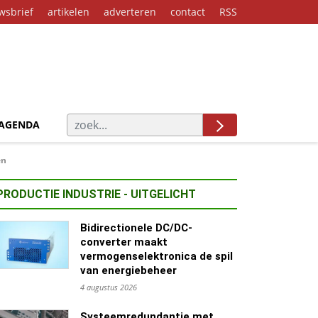
wsbrief
artikelen
adverteren
contact
RSS
AGENDA
en
PRODUCTIE INDUSTRIE - UITGELICHT
Bidirectionele DC/DC-
converter maakt
vermogenselektronica de spil
van energiebeheer
4 augustus 2026
Systeemredundantie met