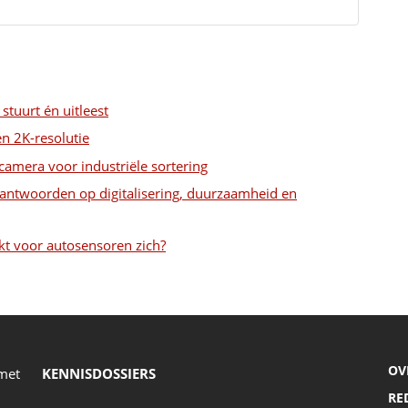
 stuurt én uitleest
en 2K-resolutie
camera voor industriële sortering
 antwoorden op digitalisering, duurzaamheid en
kt voor autosensoren zich?
OV
 met
KENNISDOSSIERS
RE