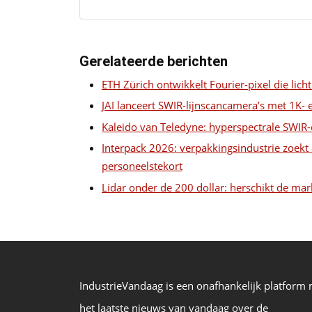
Gerelateerde berichten
ETH Zürich ontwikkelt Fourier-pixel die licht
JAI lanceert SWIR-lijnscancamera’s met 1K- 
Kaleido van Teledyne: hyperspectrale SWIR-
Interpack 2026: verpakkingsindustrie zoekt
personeelstekort
Lidar onder de 200 dollar: herschikt de mar
IndustrieVandaag is een onafhankelijk platform
het laatste nieuws van vandaag over de