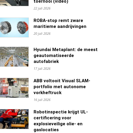
toernooi (video)
22 juli 2026
ROBA-stop remt zware
maritieme aandrijvingen
20 juli 2026
Hyundai Metaplant: de meest
geautomatiseerde
autofabriek
17 juli 2026
ABB voltooit Visual SLAM-
portfolio met autonome
vorkheftruck
16 juli 2026
Robotinspectie krijgt UL-
certificering voor
explosieveilige olie- en
gaslocaties