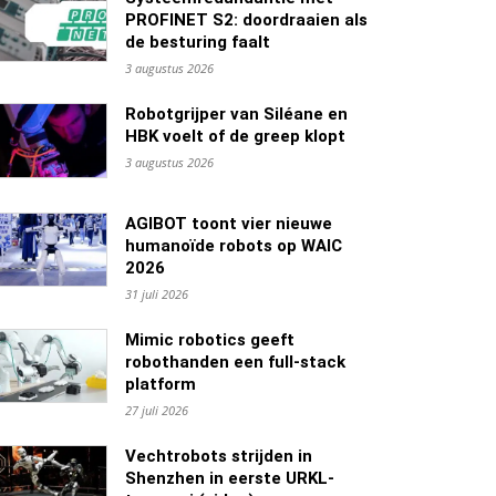
PROFINET S2: doordraaien als
de besturing faalt
3 augustus 2026
Robotgrijper van Siléane en
HBK voelt of de greep klopt
3 augustus 2026
AGIBOT toont vier nieuwe
humanoïde robots op WAIC
2026
31 juli 2026
Mimic robotics geeft
robothanden een full-stack
platform
27 juli 2026
Vechtrobots strijden in
Shenzhen in eerste URKL-