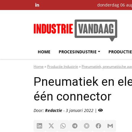
donderdag 06 au

HOME
PROCESINDUSTRIE
PRODUCTIE
Home
»
Productie Industrie
»
Pneumatiek, pneumatische aan
Pneumatiek en el
één connector
Door:
Redactie
- 3 januari 2022 |