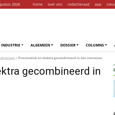
gustus 2026
home
over ons
redactieraad
app
nieu
 INDUSTRIE
ALGEMEEN
DOSSIER
COLUMNS
drijvingen
»
Pneumatiek en elektra gecombineerd in één connector
ektra gecombineerd in