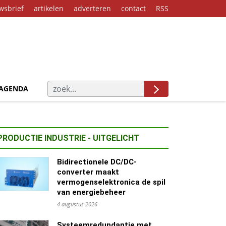
wsbrief
artikelen
adverteren
contact
RSS
AGENDA
PRODUCTIE INDUSTRIE - UITGELICHT
Bidirectionele DC/DC-
converter maakt
vermogenselektronica de spil
van energiebeheer
4 augustus 2026
Systeemredundantie met