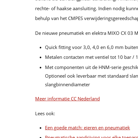
rechte- of haakse aansluiting. Indien nodig ku
behulp van het CMPES verwijderingsgereedscha
De nieuwe pneumatiek en elektra MIXO CX 03 
Quick fitting voor 3,0, 4,0 en 6,0 mm buit
Metalen contacten met ventiel tot 10 bar / 
Met componenten uit de HNM-serie geschikt
Optioneel ook leverbaar met standaard slan
slangbinnendiameter
Meer informatie CC Nederland
Lees ook:
Een goede match: eieren en pneumatiek
Pneumatische aandrijving voor elke toepas