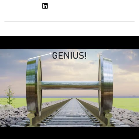
Gerelateerde berichten
Chinese tantalium-legering trotseert 2.400 graden hitte
Bijna onzichtbare drone door AI ontworpen bij
Northwestern University (video)
ROBA-stop remt zware maritieme aandrijvingen
Hoe NASA’s marsrover Curiosity na 13 jaar nog steeds
wetenschap bedrijft
Robotontwerp Argus: zee-egelrobot met twintig poten
trotseert elk terrein (video)