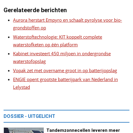
Gerelateerde berichten
Aurora herstart Empyro en schaalt pyrolyse voor bio-
grondstoffen op
Waterstoftechnologie: KIT koppelt complete
waterstofketen op één platform
Kabinet investeert 450 miljoen in ondergrondse
waterstofopslag
Vopak zet met overname groot in op batterijopslag
ENGIE opent grootste batterijpark van Nederland in
Lelystad
DOSSIER - UITGELICHT
Tandemzonnecellen leveren meer