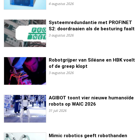
4 augustus 2026
Systeemredundantie met PROFINET
S2: doordraaien als de besturing faalt
3 augustus 2026
Robotgrijper van Siléane en HBK voelt
of de greep klopt
3 augustus 2026
AGIBOT toont vier nieuwe humanoïde
robots op WAIC 2026
31 juli 2026
Mimic robotics geeft robothanden