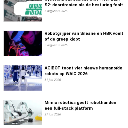
S2: doordraaien als de besturing faalt
3 augustus 2026
Robotgrijper van Siléane en HBK voelt
of de greep klopt
3 augustus 2026
AGIBOT toont vier nieuwe humanoïde
robots op WAIC 2026
31 juli 2026
Mimic robotics geeft robothanden
een full-stack platform
27 juli 2026