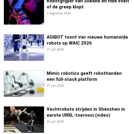
Robotgrijper van Siléane en HBK voelt
of de greep klopt
3 augustus 2026
AGIBOT toont vier nieuwe humanoïde
robots op WAIC 2026
31 juli 2026
Mimic robotics geeft robothanden
een full-stack platform
27 juli 2026
Vechtrobots strijden in Shenzhen in
eerste URKL-toernooi (video)
22 juli 2026