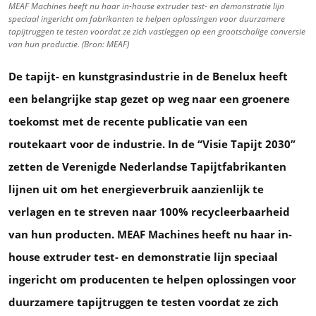
MEAF Machines heeft nu haar in-house extruder test- en demonstratie lijn
speciaal ingericht om fabrikanten te helpen oplossingen voor duurzamere
tapijtruggen te testen voordat ze zich vastleggen op een grootschalige conversie
van hun productie. (Bron: MEAF)
De tapijt- en kunstgrasindustrie in de Benelux heeft
een belangrijke stap gezet op weg naar een groenere
toekomst met de recente publicatie van een
routekaart voor de industrie. In de “Visie Tapijt 2030”
zetten de Verenigde Nederlandse Tapijtfabrikanten
lijnen uit om het energieverbruik aanzienlijk te
verlagen en te streven naar 100% recycleerbaarheid
van hun producten. MEAF Machines heeft nu haar in-
house extruder test- en demonstratie lijn speciaal
ingericht om producenten te helpen oplossingen voor
duurzamere tapijtruggen te testen voordat ze zich