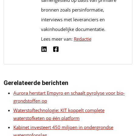
samengesteld op basis van primaire
bronnen zoals persinformatie,
interviews met leveranciers en
vakinhoudelijke documentatie.
Lees meer van:
Redactie
Gerelateerde berichten
Aurora herstart Empyro en schaalt pyrolyse voor bio-
grondstoffen op
Waterstoftechnologie: KIT koppelt complete
waterstofketen op één platform
Kabinet investeert 450 miljoen in ondergrondse
waterstofopslag