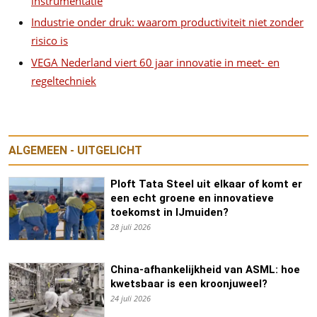
instrumentatie
Industrie onder druk: waarom productiviteit niet zonder
risico is
VEGA Nederland viert 60 jaar innovatie in meet- en
regeltechniek
ALGEMEEN - UITGELICHT
Ploft Tata Steel uit elkaar of komt er
een echt groene en innovatieve
toekomst in IJmuiden?
28 juli 2026
China-afhankelijkheid van ASML: hoe
kwetsbaar is een kroonjuweel?
24 juli 2026