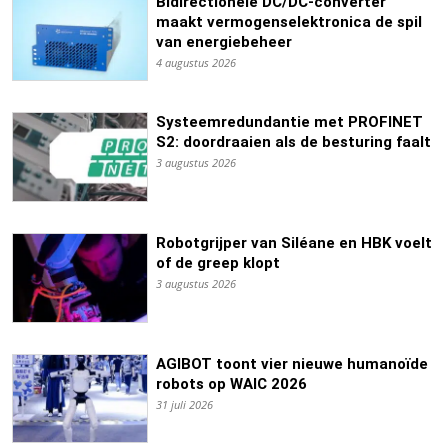
Bidirectionele DC/DC-converter
maakt vermogenselektronica de spil
van energiebeheer
4 augustus 2026
Systeemredundantie met PROFINET
S2: doordraaien als de besturing faalt
3 augustus 2026
Robotgrijper van Siléane en HBK voelt
of de greep klopt
3 augustus 2026
AGIBOT toont vier nieuwe humanoïde
robots op WAIC 2026
31 juli 2026