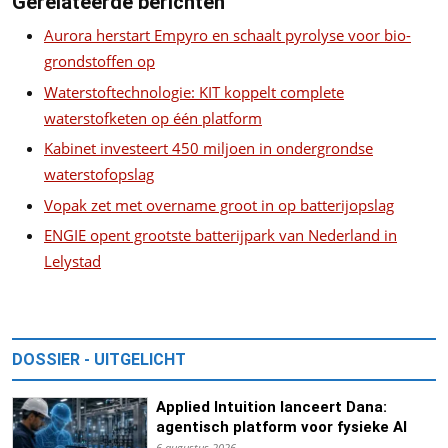
Gerelateerde berichten
Aurora herstart Empyro en schaalt pyrolyse voor bio-
grondstoffen op
Waterstoftechnologie: KIT koppelt complete
waterstofketen op één platform
Kabinet investeert 450 miljoen in ondergrondse
waterstofopslag
Vopak zet met overname groot in op batterijopslag
ENGIE opent grootste batterijpark van Nederland in
Lelystad
DOSSIER - UITGELICHT
Applied Intuition lanceert Dana:
agentisch platform voor fysieke AI
6 augustus 2026