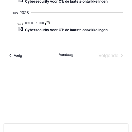
v
14
Cybersecurity voor OT: de laatste ontwikkelingen
w
e
e
nov 2026
n
e
09:00
-
10:00
WO
r
18
n
Cybersecurity voor OT: de laatste ontwikkelingen
g
a
a
v
v
e
Vandaag
Volgende
Evenementen
Vorig
i
Evenement
n
g
n
a
a
v
t
i
i
g
a
e
t
i
e