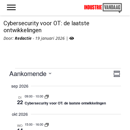
Cybersecurity voor OT: de laatste
ontwikkelingen
Door:
Redactie
- 19 januari 2026 |
Evenementen
Aankomende
W
E
Samenv
v
Selecteer
e
e
sep 2026
datum
e
n
09:00
-
10:00
DI
e
r
22
Cybersecurity voor OT: de laatste ontwikkelingen
m
g
e
okt 2026
a
n
15:00
-
16:00
WO
t