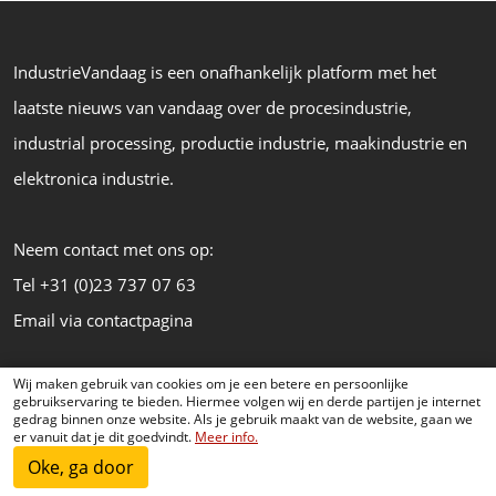
IndustrieVandaag is een onafhankelijk platform met het
laatste nieuws van vandaag over de procesindustrie,
industrial processing, productie industrie, maakindustrie en
elektronica industrie.
Neem contact met ons op:
Tel +31 (0)23 737 07 63
Email via contactpagina
KENNISDOSSIERS
Wij maken gebruik van cookies om je een betere en persoonlijke
gebruikservaring te bieden. Hiermee volgen wij en derde partijen je internet
gedrag binnen onze website. Als je gebruik maakt van de website, gaan we
AANDRIJFTECHNIEK
er vanuit dat je dit goedvindt.
Meer info.
INDUSTRIËLE AUTOMATISERING
Oke, ga door
SENSOREN