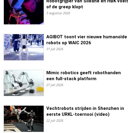
Robotgrijper van Siléane en HBK voelt
of de greep klopt
3 augustus 2026
AGIBOT toont vier nieuwe humanoïde
robots op WAIC 2026
31 juli 2026
Mimic robotics geeft robothanden
een full-stack platform
27 juli 2026
Vechtrobots strijden in Shenzhen in
eerste URKL-toernooi (video)
22 juli 2026