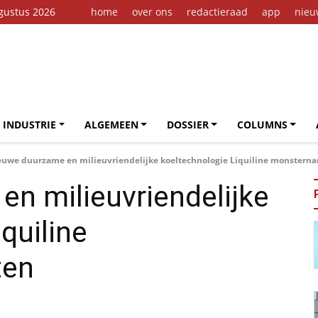
gustus 2026
home
over ons
redactieraad
app
nieu
 INDUSTRIE
ALGEMEEN
DOSSIER
COLUMNS
euwe duurzame en milieuvriendelijke koeltechnologie Liquiline monstern
n milieuvriendelijke
quiline
ten