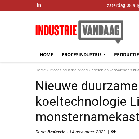
zaterdag 08 au

HOME
PROCESINDUSTRIE
PRODUCTIE
Home
»
Procesindustrie breed
»
Koelen en verwarmen
»
Ni
Nieuwe duurzame e
koeltechnologie Li
monsternamekas
Door:
Redactie
- 14 november 2023 |