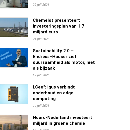
29 juli 2026
Chemelot presenteert
investeringsplan van 1,7
miljard euro
21 juli 2026
Sustainability 2.0 –
Endress+Hauser ziet
duurzaamheid als motor, niet
als bijzaak
17 juli 2026
i.Cee²: igus verbindt
onderhoud en edge
computing
14 juli 2026
Noord-Nederland investeert
miljard in groene chemie