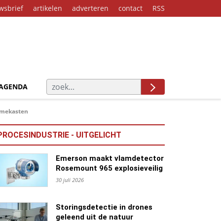
wsbrief
artikelen
adverteren
contact
RSS
AGENDA
amekasten
PROCESINDUSTRIE - UITGELICHT
Emerson maakt vlamdetector
Rosemount 965 explosieveilig
30 juli 2026
Storingsdetectie in drones
geleend uit de natuur