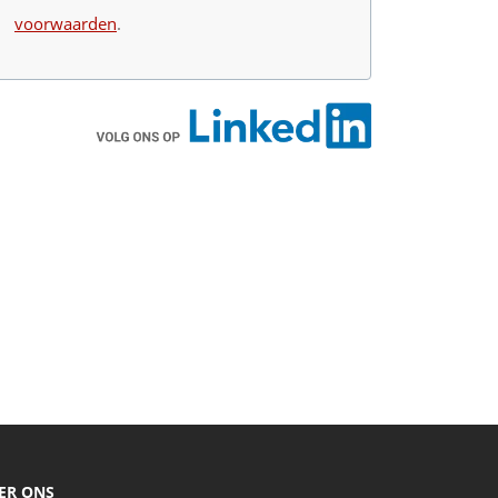
voorwaarden
.
ER ONS