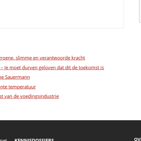
s groene, slimme en verantwoorde kracht
k – Je moet durven geloven dat dit de toekomst is
ame Sauermann
ante temperatuur
st van de voedingsindustrie
OV
 met
KENNISDOSSIERS