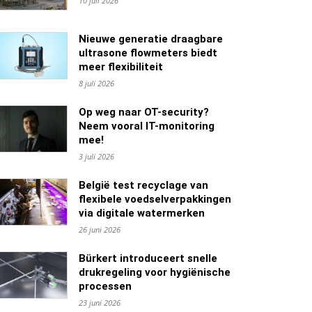
10 juli 2026
Nieuwe generatie draagbare
ultrasone flowmeters biedt
meer flexibiliteit
8 juli 2026
Op weg naar OT-security?
Neem vooral IT-monitoring
mee!
3 juli 2026
België test recyclage van
flexibele voedselverpakkingen
via digitale watermerken
26 juni 2026
Bürkert introduceert snelle
drukregeling voor hygiënische
processen
23 juni 2026