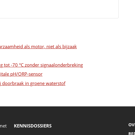
urzaamheid als motor, niet als bijzaak
 tot -70 °C zonder signaalonderbreking
itale pH/ORP-sensor
j doorbraak in groene waterstof
OV
 met
KENNISDOSSIERS
RE