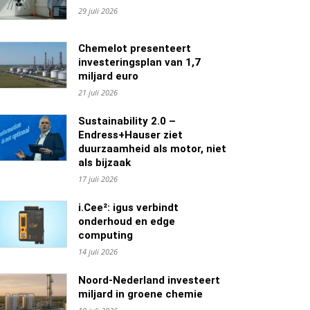
29 juli 2026
Chemelot presenteert
investeringsplan van 1,7
miljard euro
21 juli 2026
Sustainability 2.0 –
Endress+Hauser ziet
duurzaamheid als motor, niet
als bijzaak
17 juli 2026
i.Cee²: igus verbindt
onderhoud en edge
computing
14 juli 2026
Noord-Nederland investeert
miljard in groene chemie