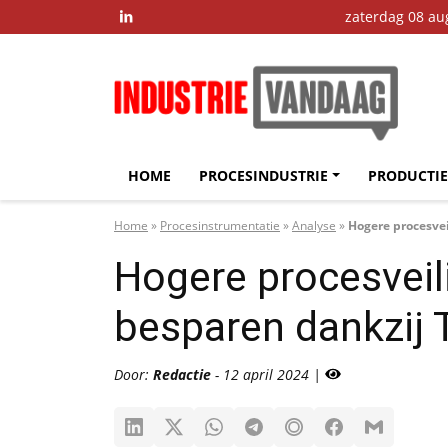
zaterdag 08 au

HOME
PROCESINDUSTRIE
PRODUCTIE
Home
»
Procesinstrumentatie
»
Analyse
»
Hogere procesvei
Hogere procesveil
besparen dankzij 
Door:
Redactie
- 12 april 2024 |