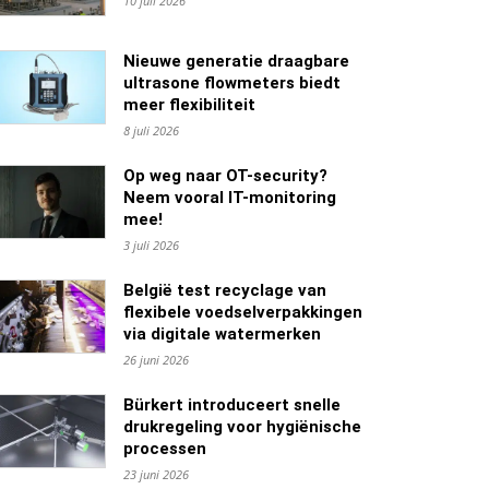
10 juli 2026
Nieuwe generatie draagbare
ultrasone flowmeters biedt
meer flexibiliteit
8 juli 2026
Op weg naar OT-security?
Neem vooral IT-monitoring
mee!
3 juli 2026
België test recyclage van
flexibele voedselverpakkingen
via digitale watermerken
26 juni 2026
Bürkert introduceert snelle
drukregeling voor hygiënische
processen
23 juni 2026