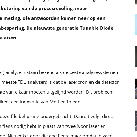
betering van de procesregeling, meer
de meting. Die antwoorden komen neer op een
nbesparing. De nieuwste generatie Tunable Diode
e eisen!
er) analyzers staan bekend als de beste analysesystemen
meeste TDL analyzers is dat de laserbron en de detector
chte van elkaar moeten uitgelijnd worden. Dit probleem
iken, een innovatie van Mettler Toledo!
n dezelfde behuizing ondergebracht. Daaruit volgt direct
én flens nodig hebt in plaats van twee (voor laser en
op. Niet enkel door die ene flens, maar omdat je geen