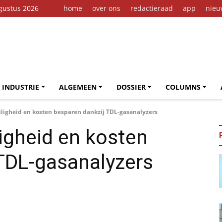
gustus 2026
home
over ons
redactieraad
app
nieu
 INDUSTRIE
ALGEMEEN
DOSSIER
COLUMNS
ligheid en kosten besparen dankzij TDL-gasanalyzers
igheid en kosten
TDL-gasanalyzers