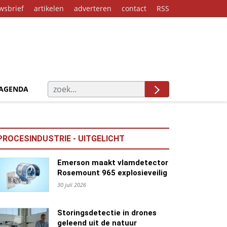
wsbrief
artikelen
adverteren
contact
RSS
AGENDA
PROCESINDUSTRIE - UITGELICHT
Emerson maakt vlamdetector
Rosemount 965 explosieveilig
30 juli 2026
Storingsdetectie in drones
geleend uit de natuur