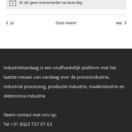
v
g
Er zijn geen evenementen op deze dag.
Bericht
a
a
a
v
v
n
e
jul
Deze maand
sep
i
n
E
g
n
v
a
a
e
v
t
i
n
i
g
IndustrieVandaag is een onafhankelijk platform met het
e
a
e
laatste nieuws van vandaag over de procesindustrie,
m
t
i
industrial processing, productie industrie, maakindustrie en
e
e
elektronica industrie.
n
t
Neem contact met ons op:
e
Tel +31 (0)23 737 07 63
n