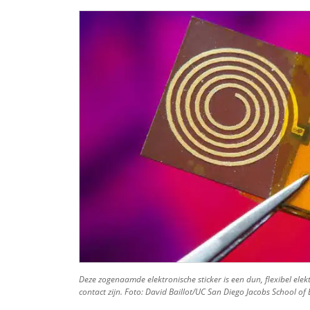
Deze zogenaamde elektronische sticker is een dun, flexibel ele
contact zijn. Foto: David Baillot/UC San Diego Jacobs School of 