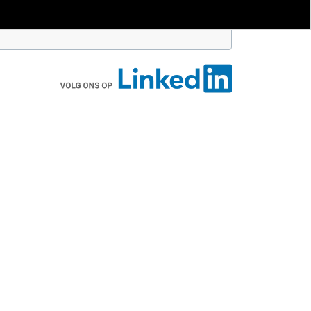
voorwaarden
.