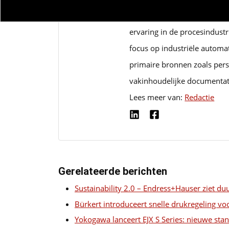
De redactie van IndustrieVa
ervaring in de procesindust
focus op industriële automa
primaire bronnen zoals pers
vakinhoudelijke documentat
Lees meer van:
Redactie
Gerelateerde berichten
Sustainability 2.0 – Endress+Hauser ziet du
Bürkert introduceert snelle drukregeling v
Yokogawa lanceert EJX S Series: nieuwe sta