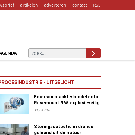
wsbrief
artikelen
adverteren
contact
RSS
AGENDA
PROCESINDUSTRIE - UITGELICHT
Emerson maakt vlamdetector
Rosemount 965 explosieveilig
30 juli 2026
Storingsdetectie in drones
geleend uit de natuur