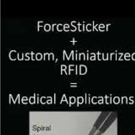
aan toepassingen, variërend van het voorzien v
ervaring van VR en AR, het slimmer maken van b
apparatuur en het efficiënter maken van
voorra
Hoe werken ze?
De elektronische sticker bestaat voornamelijk u
condensator die slechts enkele millimeters dun is
sticker, die functioneert als een soort draadloze
hoe deze twee componenten samenwerken. Bij h
zachte polymeerlaag. Hierdoor komen de twee ko
elektrische lading in de condensator toe. Door d
Daardoor kan men de toegepaste kracht op afst