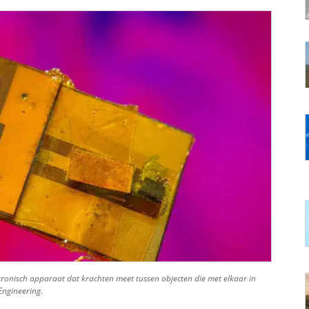
ktronisch apparaat dat krachten meet tussen objecten die met elkaar in
Engineering.