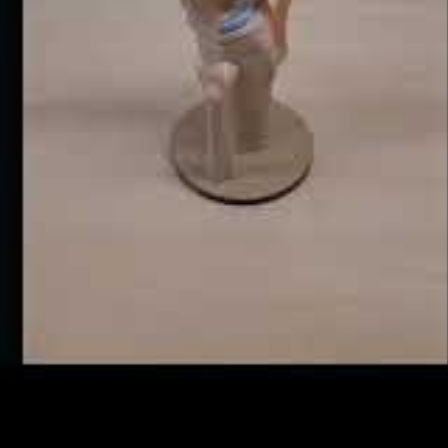
norm. Ze kunnen bijvoorbeeld worden gebruikt in knie-
antaten uitoefenen op het gewricht. Dit kan nuttig zijn
evenals slijtage. Een andere mogelijke toepassing is op
 van hun inhoud te meten, waardoor ze fungeren als
 de voorraad.
Hun onderzoek werd gepubliceerd in het
te? Geen probleem, dat mag.
Meer informatie
.