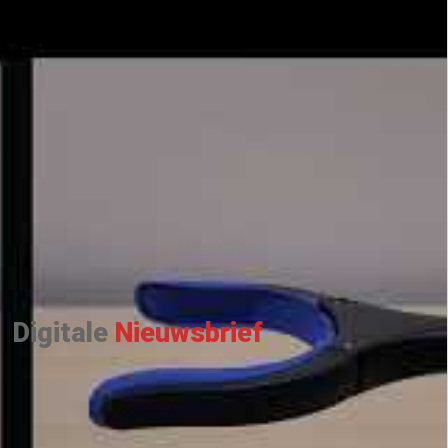
Digitale
Nieuwsbrief
SCHRIJF JE IN VOOR ONZE WEKELIJKSE
NIEUWSBRIEVEN
EN BLIJF OP DE
HOOGTE VAN ALLE INDUSTRIËLE EN