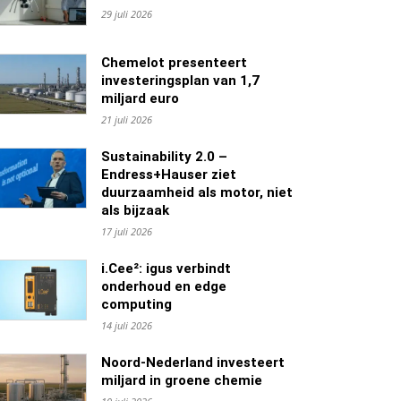
29 juli 2026
Chemelot presenteert
investeringsplan van 1,7
miljard euro
21 juli 2026
Sustainability 2.0 –
Endress+Hauser ziet
duurzaamheid als motor, niet
als bijzaak
17 juli 2026
i.Cee²: igus verbindt
onderhoud en edge
computing
14 juli 2026
Noord-Nederland investeert
miljard in groene chemie