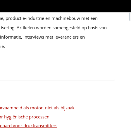
ndaag bestaat uit gespecialiseerde redacteuren met
rie, productie-industrie en machinebouw met een
tisering. Artikelen worden samengesteld op basis van
informatie, interviews met leveranciers en
ie.
urzaamheid als motor, niet als bijzaak
oor hygiënische processen
ndaard voor druktransmitters