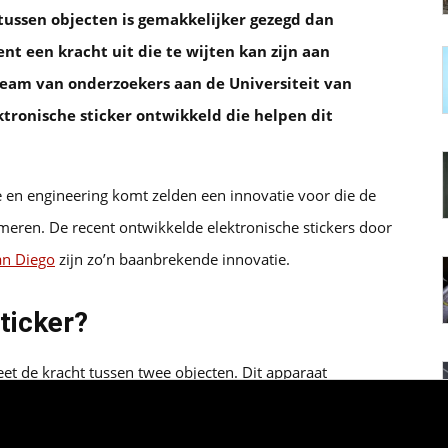
ussen objecten is gemakkelijker gezegd dan
ent een kracht uit die te wijten kan zijn aan
team van onderzoekers aan de Universiteit van
ktronische sticker ontwikkeld die helpen dit
 en engineering komt zelden een innovatie voor die de
rmeren. De recent ontwikkelde elektronische stickers door
San Diego
zijn zo’n baanbrekende innovatie.
ticker?
meet de kracht tussen twee objecten. Dit apparaat
 uitoefent. Ze zijn draadloos, hebben geen batterijen
ken maken ze bijzonder veelzijdig voor een breed scala