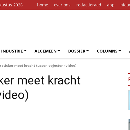
ugustus 2026
home
over ons
redactieraad
app
nieu
 INDUSTRIE
ALGEMEEN
DOSSIER
COLUMNS
 sticker meet kracht tussen objecten (video)
cker meet kracht
video)