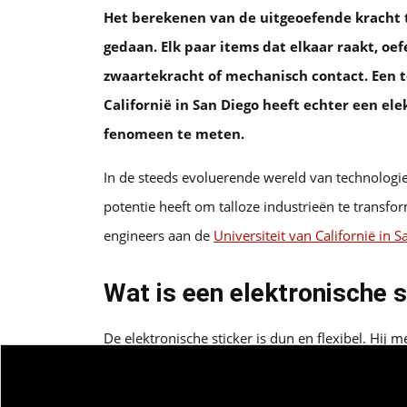
Het berekenen van de uitgeoefende kracht t
gedaan. Elk paar items dat elkaar raakt, oef
zwaartekracht of mechanisch contact. Een 
Californië in San Diego heeft echter een ele
fenomeen te meten.
In de steeds evoluerende wereld van technologie
potentie heeft om talloze industrieën te transfo
engineers aan de
Universiteit van Californië in 
Wat is een elektronische s
De elektronische sticker is dun en flexibel. Hij 
detecteert de kracht die een object op een ander
nodig en passen in krappe ruimtes. Deze kenmer