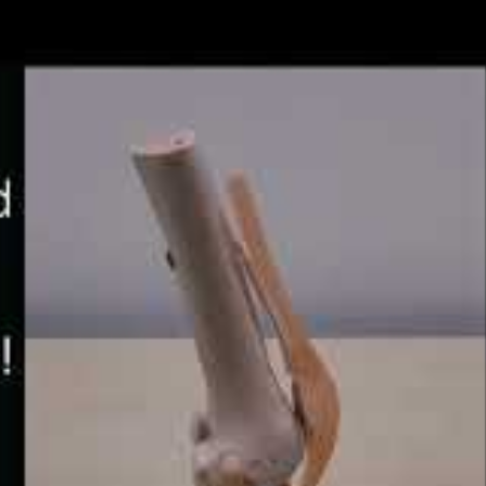
an
robots
van een tastzin tot het verbeteren van de
iomedische apparaten, het monitoren van industriële
adbeheer
in magazijnen.
it twee componenten. De eerste is een minuscule
. De tweede is een radiofrequentie identificatie (RFID)
 barcode. Het innovatieve aspect van deze technologie is
et toepassen van een externe kracht comprimeert de
peren strips dichter bij elkaar. Vervolgens neemt de
eze toename verandert het signaal van de RFID-sticker.
and meten.