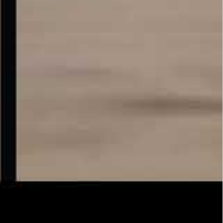
TECHNISCHE ONTWIKKELINGEN!
MAANDAG
:
EVENTS
OVERZICHT
VRIJDAG
:
NIEUWS
OVERZICHT
Door jouw inschrijving voor de nieuwsbrief,
ga je akkoord met onze
privacy