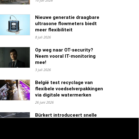
10 juli 2026
Nieuwe generatie draagbare
ultrasone flowmeters biedt
meer flexibiliteit
8 juli 2026
Op weg naar OT-security?
Neem vooral IT-monitoring
mee!
3 juli 2026
België test recyclage van
flexibele voedselverpakkingen
via digitale watermerken
26 juni 2026
Bürkert introduceert snelle
drukregeling voor hygiënische
processen
23 juni 2026