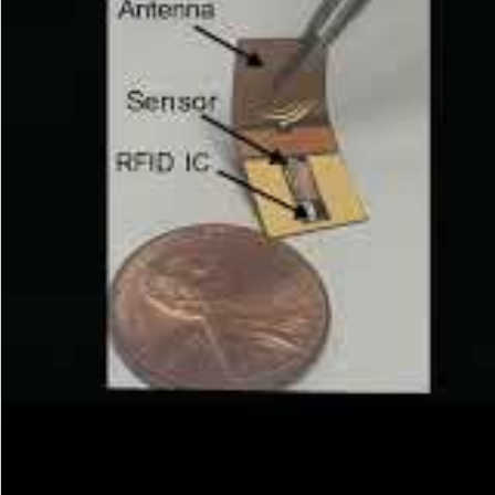
Potentiële toepassingen
De potentie van deze elektronische sticker is e
implantaten om de krachten te meten die de impl
om de pasvorm van een implantaat te monitoren, 
de bodem van magazijnpakketten om het gewicht
miniatuurweegschalen voor het controleren van
tijdschrift ACM
.
Dit artikel delen op je eigen websi
Redactie