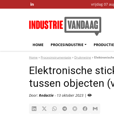
vrijdag 07 a

HOME
PROCESINDUSTRIE
PRODUCTIE
Home
»
Procesinstrumentatie
»
Drukmeting
»
Elektronische
Elektronische sti
tussen objecten (
Door:
Redactie
- 13 oktober 2023 |