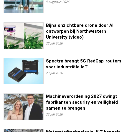
4 augustus 2026
Bijna onzichtbare drone door AI
ontworpen bij Northwestern
University (video)
28 juli 2026
Spectra brengt 5G RedCap-routers
voor industriële IoT
23 juli 2026
Machineverordening 2027 dwingt
fabrikanten security en veiligheid
samen te brengen
22 juli 2026
Waterstoftechnologie: KIT koppelt