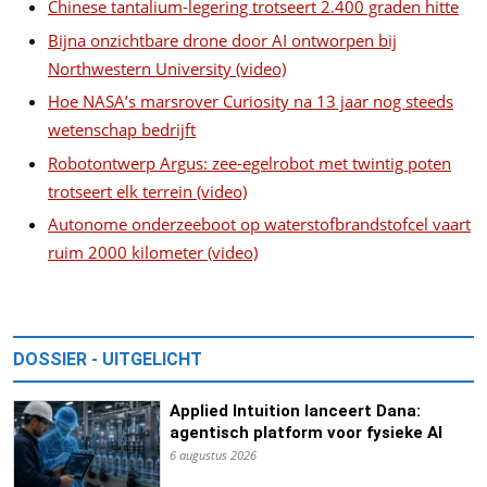
Chinese tantalium-legering trotseert 2.400 graden hitte
Bijna onzichtbare drone door AI ontworpen bij
Northwestern University (video)
Hoe NASA’s marsrover Curiosity na 13 jaar nog steeds
wetenschap bedrijft
Robotontwerp Argus: zee-egelrobot met twintig poten
trotseert elk terrein (video)
Autonome onderzeeboot op waterstofbrandstofcel vaart
ruim 2000 kilometer (video)
DOSSIER - UITGELICHT
Applied Intuition lanceert Dana:
agentisch platform voor fysieke AI
6 augustus 2026