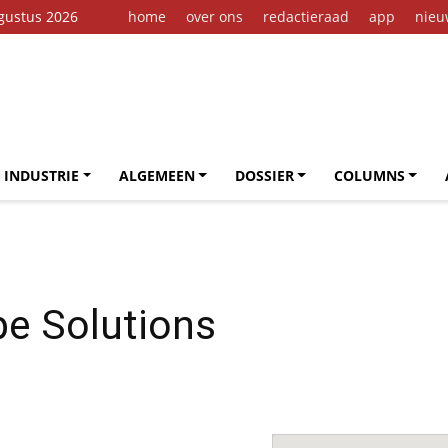
gustus 2026
home
over ons
redactieraad
app
nieu
 INDUSTRIE
ALGEMEEN
DOSSIER
COLUMNS
e Solutions