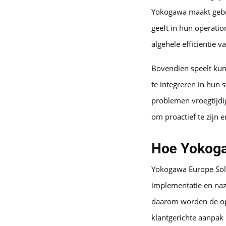
Yokogawa maakt gebru
geeft in hun operatio
algehele efficiëntie 
Bovendien speelt kuns
te integreren in hun
problemen vroegtijdig
om proactief te zijn 
Hoe Yokoga
Yokogawa Europe Solut
implementatie en nazo
daarom worden de opl
klantgerichte aanpak 