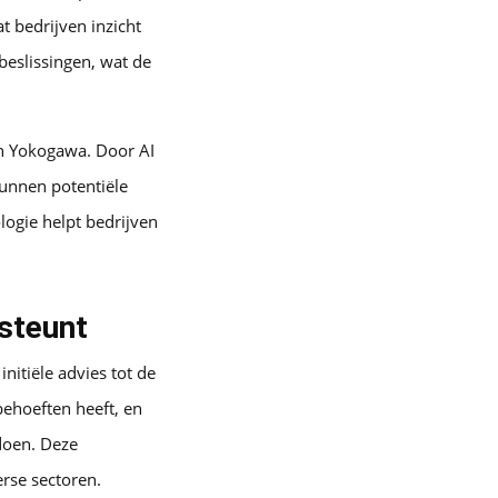
 bedrijven inzicht
beslissingen, wat de
an Yokogawa. Door AI
unnen potentiële
logie helpt bedrijven
steunt
nitiële advies tot de
behoeften heeft, en
doen. Deze
rse sectoren.