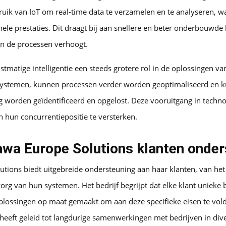
ik van IoT om real-time data te verzamelen en te analyseren, wat
nele prestaties. Dit draagt bij aan snellere en beter onderbouwde 
van de processen verhoogt.
tmatige intelligentie een steeds grotere rol in de oplossingen v
 systemen, kunnen processen verder worden geoptimaliseerd en k
 worden geïdentificeerd en opgelost. Deze vooruitgang in techno
en hun concurrentiepositie te versterken.
wa Europe Solutions klanten onder
ions biedt uitgebreide ondersteuning aan haar klanten, van het i
rg van hun systemen. Het bedrijf begrijpt dat elke klant unieke 
ossingen op maat gemaakt om aan deze specifieke eisen te vol
heeft geleid tot langdurige samenwerkingen met bedrijven in dive