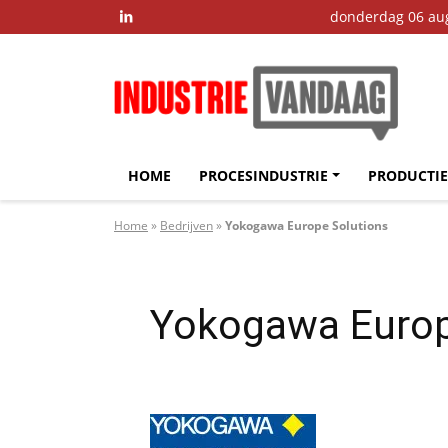
donderdag 06 au

HOME
PROCESINDUSTRIE
PRODUCTIE
Home
»
Bedrijven
»
Yokogawa Europe Solutions
Yokogawa Europ