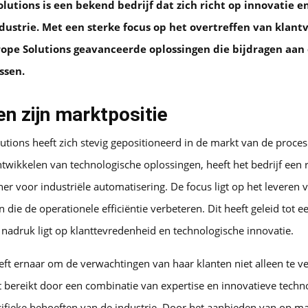
lutions is een bekend bedrijf dat zich richt op innovatie 
dustrie. Met een sterke focus op het overtreffen van klan
ope Solutions geavanceerde oplossingen die bijdragen aan 
ssen.
en zijn marktpositie
tions heeft zich stevig gepositioneerd in de markt van de proces
ontwikkelen van technologische oplossingen, heeft het bedrijf ee
er voor industriële automatisering. De focus ligt op het leveren
 die de operationele efficiëntie verbeteren. Dit heeft geleid tot e
 nadruk ligt op klanttevredenheid en technologische innovatie.
ft ernaar om de verwachtingen van haar klanten niet alleen te ve
t bereikt door een combinatie van expertise en innovatieve techno
ifieke behoeften van de industrie. Door het aanbieden van op m