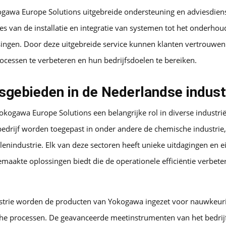
gawa Europe Solutions uitgebreide ondersteuning en adviesdien
les van de installatie en integratie van systemen tot het onderhou
ingen. Door deze uitgebreide service kunnen klanten vertrouwen
essen te verbeteren en hun bedrijfsdoelen te bereiken.
gebieden in de Nederlandse indust
okogawa Europe Solutions een belangrijke rol in diverse industrië
edrijf worden toegepast in onder andere de chemische industrie, 
enindustrie. Elk van deze sectoren heeft unieke uitdagingen en e
aakte oplossingen biedt die de operationele efficiëntie verbeter
ustrie worden de producten van Yokogawa ingezet voor nauwkeur
he processen. De geavanceerde meetinstrumenten van het bedrijf