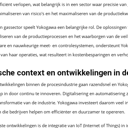
ficiënt verlopen, wat belangrijk is in een sector waar precisie van 
nimaliseren van risico's en het maximaliseren van de productiekwa
n gassector speelt Yokogawa een belangrijke rol. De oplossingen 
aliseren van de productieprocessen en het waarborgen van de veil
re en nauwkeurige meet- en controlesystemen, ondersteunt Yok
 van haar operaties, wat resulteert in kostenbesparingen en verho
che context en ontwikkelingen in d
twikkelingen binnen de procesindustrie gaan razendsnel en Yok
op in door continu te innoveren. Digitalisering en automatisering z
ransformatie van de industrie. Yokogawa investeert daarom veel i
 die bedrijven helpen om efficiënter en duurzamer te opereren.
te ontwikkelingen is de integratie van IoT (Internet of Things) in 