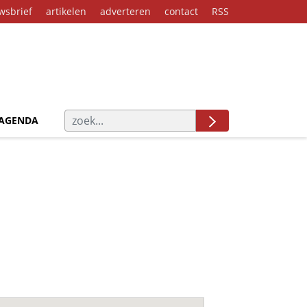
wsbrief
artikelen
adverteren
contact
RSS
AGENDA