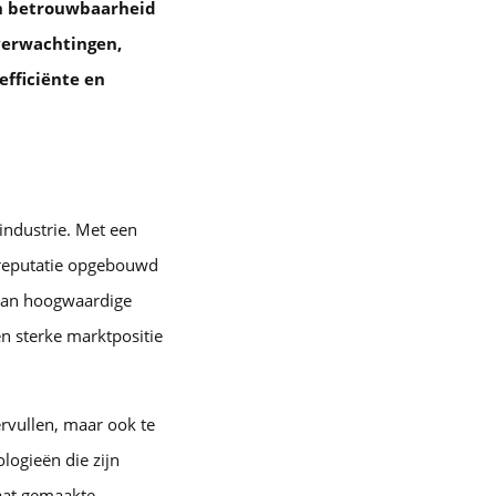
en betrouwbaarheid
tverwachtingen,
efficiënte en
industrie. Met een
n reputatie opgebouwd
 van hoogwaardige
en sterke marktpositie
rvullen, maar ook te
logieën die zijn
aat gemaakte