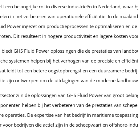
t een belangrijke rol in diverse industrieën in Nederland, waar 
pelen in het verbeteren van operationele efficiëntie. In de maaki
id Power ingezet om productieprocessen te optimaliseren en d
oten. Dit resulteert in hogere productiviteit en lagere kosten voo
 biedt GHS Fluid Power oplossingen die de prestaties van land
che systemen helpen bij het verhogen van de precisie en efficiën
t leidt tot een betere oogstopbrengst en een duurzamere bedrijf
 die zijn ontworpen om de uitdagingen van de moderne landbouw 
tsector zijn de oplossingen van GHS Fluid Power van groot belan
ponenten helpen bij het verbeteren van de prestaties van schepe
tere operaties. De expertise van het bedrijf in maritieme toepassi
voor bedrijven die actief zijn in de scheepvaart en offshore-indus