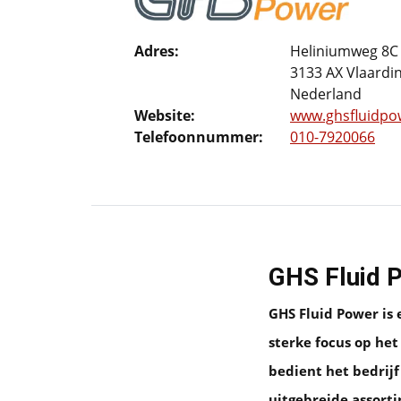
Adres:
Heliniumweg 8C
3133 AX Vlaardi
Nederland
Website:
www.ghsfluidpo
Telefoonnummer:
010-7920066
GHS Fluid P
GHS Fluid Power is
sterke focus op he
bedient het bedrij
uitgebreide assort