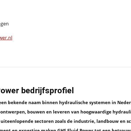
ngen
wer.nl
ower bedrijfsprofiel
 een bekende naam binnen hydraulische systemen in Neder
t ontwerpen, bouwen en leveren van hoogwaardige hydraulis
f uiteenlopende sectoren zoals de industrie, landbouw en 
iment en expertise maken GHS Fluid Power tot een betrouw