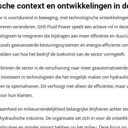
che context en ontwikkelingen in d
or is voortdurend in beweging, met technologische ontwikkelinge
reren veranderen. GHS Fluid Power speelt een actieve rol in de
logieën te integreren die bijdragen aan meer efficiënte en duur
 zoals geavanceerde besturingssystemen en energie-efficiënte c
eelden van hoe het bedrijf de toekomst van de sector vormgeeft.
 binnen de sector is de verschuiving naar meer geautomatiseerde 
f investeert in technologieën die het mogelijk maken om hydraul
en te optimaliseren. Dit verhoogt niet alleen de efficiëntie, maar
voor hun klanten.
amheid en milieuvriendelijkheid belangrijke drijfveren achter t
hydraulische industrie. De organisatie zet zich in voor de ontwik
erbruiken en minder impact hebben op het milieu. Deze focus op