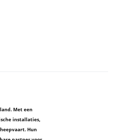
land. Met een
che installaties,
scheepvaart. Hun
bare partner voor