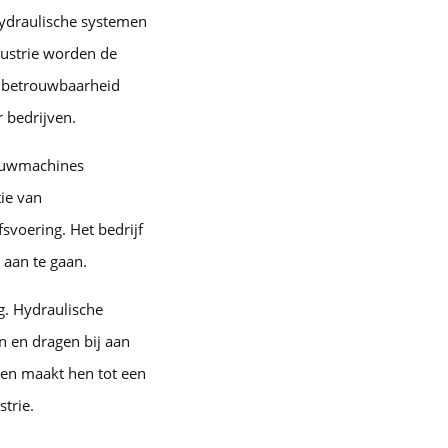
hydraulische systemen
ndustrie worden de
e betrouwbaarheid
r bedrijven.
bouwmachines
tie van
svoering. Het bedrijf
aan te gaan.
g. Hydraulische
n en dragen bij aan
ngen maakt hen tot een
trie.