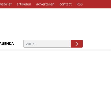
wsbrief
artikelen
adverteren
contact
RSS
AGENDA