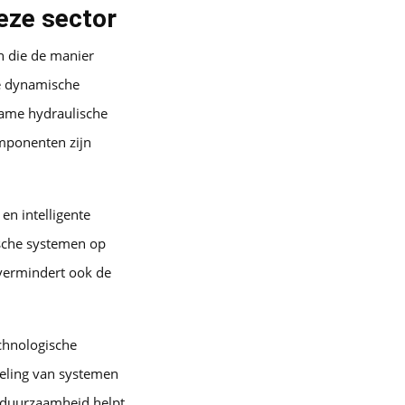
eze sector
n die de manier
ze dynamische
zame hydraulische
omponenten zijn
en intelligente
ische systemen op
 vermindert ook de
echnologische
keling van systemen
 duurzaamheid helpt