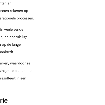
nten en
kunnen rekenen op
erationele processen.
in veeleisende
, de nadruk ligt
n op de lange
aanbiedt.
erken, waardoor ze
singen te bieden die
resulteert in een
rie