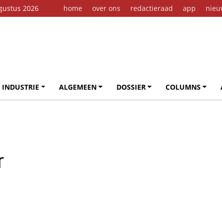
ugustus 2026
home
over ons
redactieraad
app
nieu
 INDUSTRIE
ALGEMEEN
DOSSIER
COLUMNS
r