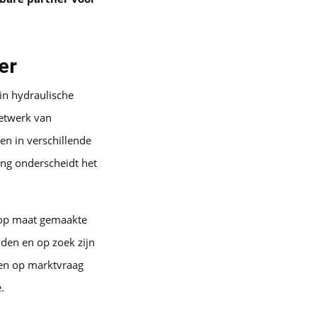
er
 in hydraulische
etwerk van
n in verschillende
ing onderscheidt het
 op maat gemaakte
nden en op zoek zijn
ren op marktvraag
.