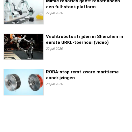
Mimic robotics geeft robothanden
een full-stack platform
27 juli 2026
Vechtrobots strijden in Shenzhen in
eerste URKL-toernooi (video)
22 juli 2026
ROBA-stop remt zware maritieme
aandrijvingen
20 juli 2026