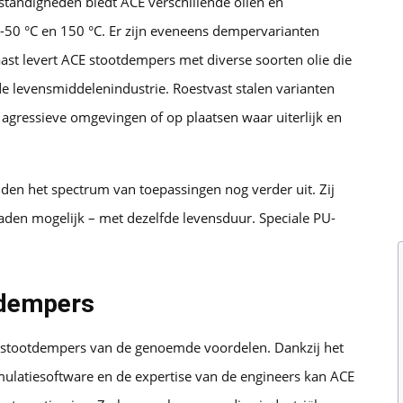
tandigheden biedt ACE verschillende oliën en
n -50 °C en 150 °C. Er zijn eveneens dempervarianten
ast levert ACE stootdempers met diverse soorten olie die
de levensmiddelenindustrie. Roestvast stalen varianten
ressieve omgevingen of op plaatsen waar uiterlijk en
den het spectrum van toepassingen nog verder uit. Zij
aden mogelijk – met dezelfde levensduur. Speciale PU-
tdempers
idsstootdempers van de genoemde voordelen. Dankzij het
ulatiesoftware en de expertise van de engineers kan ACE