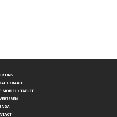
ER ONS
DACTIERAAD
P MOBIEL / TABLET
VERTEREN
ENDA
NTACT