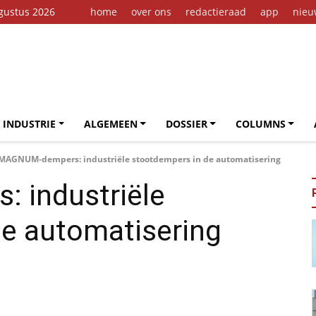
gustus 2026
home
over ons
redactieraad
app
nieu
 INDUSTRIE
ALGEMEEN
DOSSIER
COLUMNS
MAGNUM-dempers: industriële stootdempers in de automatisering
 industriële
e automatisering