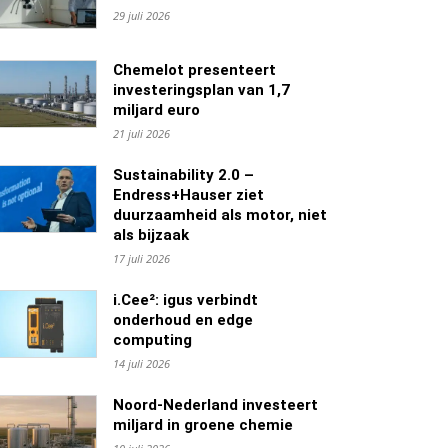
29 juli 2026
Chemelot presenteert
investeringsplan van 1,7
miljard euro
21 juli 2026
Sustainability 2.0 –
Endress+Hauser ziet
duurzaamheid als motor, niet
als bijzaak
17 juli 2026
i.Cee²: igus verbindt
onderhoud en edge
computing
14 juli 2026
Noord-Nederland investeert
miljard in groene chemie