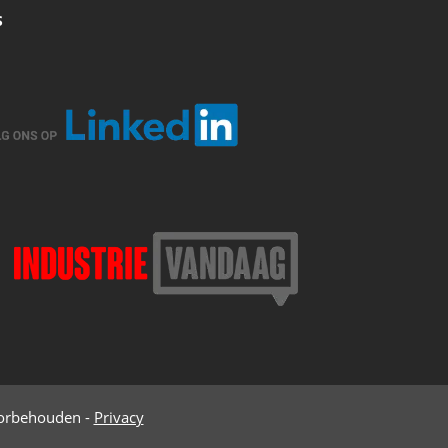
S
oorbehouden -
Privacy