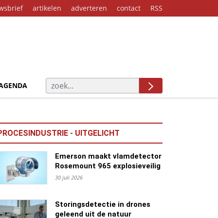
wsbrief
artikelen
adverteren
contact
RSS
AGENDA
PROCESINDUSTRIE - UITGELICHT
Emerson maakt vlamdetector
Rosemount 965 explosieveilig
30 juli 2026
Storingsdetectie in drones
geleend uit de natuur