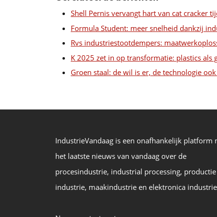
Shell Pernis vervangt hart van cat cracker t
Formula Student: meer snelheid dankzij ind
Rvs industriestootdempers: maatwerkoplos
K 2025 zet in op transformatie: plastics al
Groen staal: de wil is er, de technologie oo
IndustrieVandaag is een onafhankelijk platform
het laatste nieuws van vandaag over de
procesindustrie, industrial processing, productie
industrie, maakindustrie en elektronica industrie