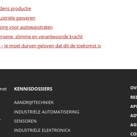
ijdens productie
ustriële gasveren
sing voor autowasstraten
s groene, slimme en verantwoorde kracht
k – Je moet durven geloven dat dit de toekomst is
OV
 met
KENNISDOSSIERS
RE
AANDRIJFTECHNIEK
AP
INDUSTRIËLE AUTOMATISERING
AD
.
SENSOREN
AG
INDUSTRIËLE ELEKTRONICA
CO