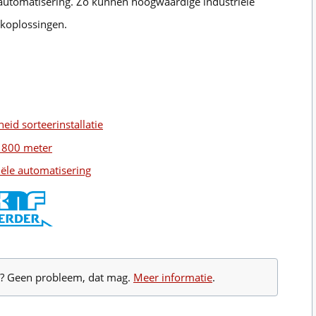
automatisering. Zo kunnen hoogwaardige industriële
koplossingen.
id sorteerinstallatie
n 800 meter
ële automatisering
te? Geen probleem, dat mag.
Meer informatie
.