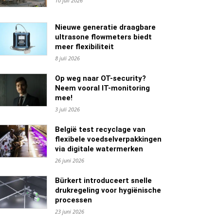
10 juli 2026
Nieuwe generatie draagbare
ultrasone flowmeters biedt
meer flexibiliteit
8 juli 2026
Op weg naar OT-security?
Neem vooral IT-monitoring
mee!
3 juli 2026
België test recyclage van
flexibele voedselverpakkingen
via digitale watermerken
26 juni 2026
Bürkert introduceert snelle
drukregeling voor hygiënische
processen
23 juni 2026