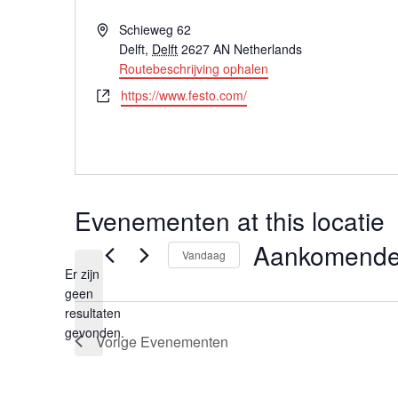
Adres
Schieweg 62
Delft
,
Delft
2627 AN
Netherlands
Routebeschrijving ophalen
Website
https://www.festo.com/
Evenementen at this locatie
Aankomend
Vandaag
Er zijn
Selecteer
geen
een
Bericht
resultaten
datum.
gevonden.
Vorige
Evenementen