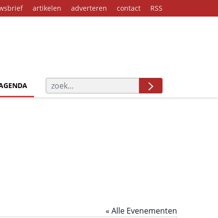
wsbrief
artikelen
adverteren
contact
RSS
AGENDA
« Alle Evenementen