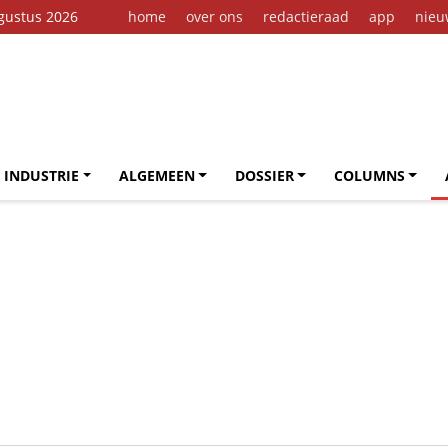
gustus 2026
home
over ons
redactieraad
app
nieu
 INDUSTRIE
ALGEMEEN
DOSSIER
COLUMNS