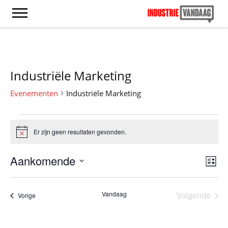
Industriële Marketing
Evenementen
Industriële Marketing
Evenementen
Er zijn geen resultaten gevonden.
Bericht
Aankomende
W
E
Lijst
v
Selecteer
e
e
een
e
Vandaag
Volgende
n
Evenementen
Vorige
datum.
Eveneme
e
r
m