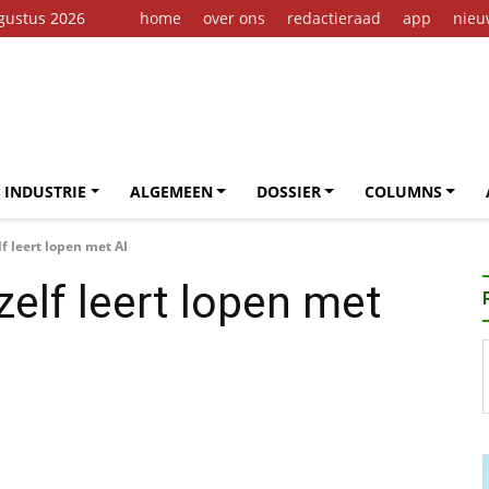
gustus 2026
home
over ons
redactieraad
app
nieu
 INDUSTRIE
ALGEMEEN
DOSSIER
COLUMNS
lf leert lopen met AI
zelf leert lopen met