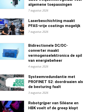
algemene toepassingen
7 augustus 2026
Laserbeschichting maakt
PFAS-vrije coatings mogelijk
7 augustus 2026
Bidirectionele DC/DC-
converter maakt
vermogenselektronica de spil
van energiebeheer
4 augustus 2026
Systeemredundantie met
PROFINET S2: doordraaien als
de besturing faalt
3 augustus 2026
Robotgrijper van Siléane en
HBK voelt of de greep klopt