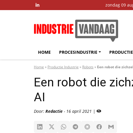
zondag 09 au

HOME
PROCESINDUSTRIE
PRODUCTIE
Home
»
Productie Industrie
»
Robots
»
Een robot die zichze
Een robot die zich
AI
Door:
Redactie
- 16 april 2021 |