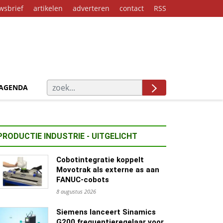
wsbrief
artikelen
adverteren
contact
RSS
AGENDA
PRODUCTIE INDUSTRIE - UITGELICHT
Cobotintegratie koppelt
Movotrak als externe as aan
FANUC-cobots
8 augustus 2026
Siemens lanceert Sinamics
G200 frequentieregelaar voor