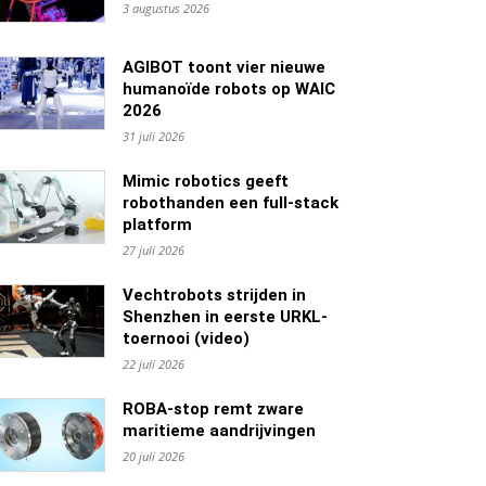
3 augustus 2026
AGIBOT toont vier nieuwe
humanoïde robots op WAIC
2026
31 juli 2026
Mimic robotics geeft
robothanden een full-stack
platform
27 juli 2026
Vechtrobots strijden in
Shenzhen in eerste URKL-
toernooi (video)
22 juli 2026
ROBA-stop remt zware
maritieme aandrijvingen
20 juli 2026