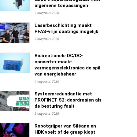
algemene toepassingen
7 augustus 2026
Laserbeschichting maakt
PFAS-vrije coatings mogelijk
7 augustus 2026
Bidirectionele DC/DC-
converter maakt
vermogenselektronica de spil
van energiebeheer
4 augustus 2026
Systeemredundantie met
PROFINET S2: doordraaien als
de besturing faalt
3 augustus 2026
Robotgrijper van Siléane en
HBK voelt of de greep klopt