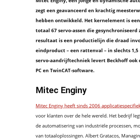
Mitec Enginy, een jonge en dynamische auto
zegt een geavanceerd en krachtig meesterw
hebben ontwikkeld. Het kernelement is een
totaal 67 servo-assen die gesynchroniseerd
resultaat is een productielijn die draad inv
eindproduct – een rattenval – in slechts 1,
servo-aandrijftechniek levert Beckhoff oo
PC en TwinCAT-software.
Mitec Enginy
Mitec Enginy heeft sinds 2006 applicatiespecif
voor klanten over de hele wereld. Het bedrijf le
de automatisering van industriële processen, m
van totaaloplossingen. Albert Gratacos, Managing