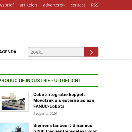
wsbrief
artikelen
adverteren
contact
RSS
AGENDA
PRODUCTIE INDUSTRIE - UITGELICHT
Cobotintegratie koppelt
Movotrak als externe as aan
FANUC-cobots
8 augustus 2026
Siemens lanceert Sinamics
G200 frequentieregelaar voor