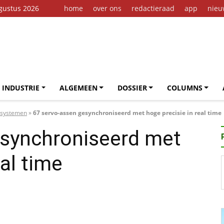
gustus 2026
home
over ons
redactieraad
app
nieu
 INDUSTRIE
ALGEMEEN
DOSSIER
COLUMNS
ksystemen
»
67 servo-assen gesynchroniseerd met hoge precisie in real time
esynchroniseerd met
eal time