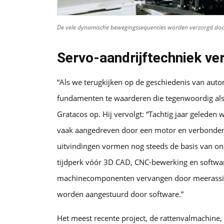
De vele dynamische bewegingssequenties worden verzorgd door
Servo-aandrijftechniek v
“Als we terugkijken op de geschiedenis van autom
fundamenten te waarderen die tegenwoordig al
Gratacos op. Hij vervolgt: “Tachtig jaar geled
vaak aangedreven door een motor en verbonden
uitvindingen vormen nog steeds de basis van o
tijdperk vóór 3D CAD, CNC-bewerking en softwa
machinecomponenten vervangen door meerassige
worden aangestuurd door software.”
Het meest recente project, de rattenvalmachine, 