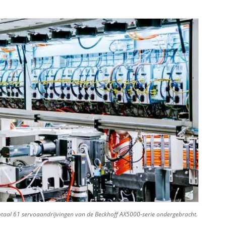
 totaal 61 servoaandrijvingen van de Beckhoff AX5000-serie ondergebracht.