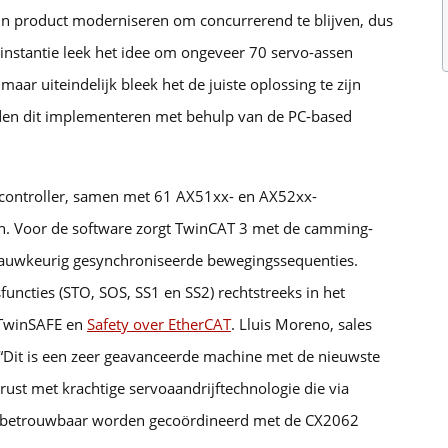
ijn product moderniseren om concurrerend te blijven, dus
 instantie leek het idee om ongeveer 70 servo-assen
ar uiteindelijk bleek het de juiste oplossing te zijn
den dit implementeren met behulp van de PC-based
controller, samen met 61 AX51xx- en AX52xx-
. Voor de software zorgt TwinCAT 3 met de camming-
auwkeurig gesynchroniseerde bewegingssequenties.
uncties (STO, SOS, SS1 en SS2) rechtstreeks in het
 TwinSAFE en
Safety over EtherCAT
. Lluis Moreno, sales
: “Dit is een zeer geavanceerde machine met de nieuwste
gerust met krachtige servoaandrijftechnologie die via
an betrouwbaar worden gecoördineerd met de CX2062