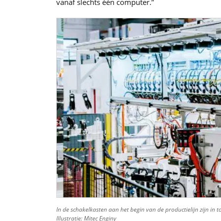
vanaf slechts één computer.”
In de schakelkasten aan het begin van de productielijn zijn in
Illustratie: Mitec Enginy