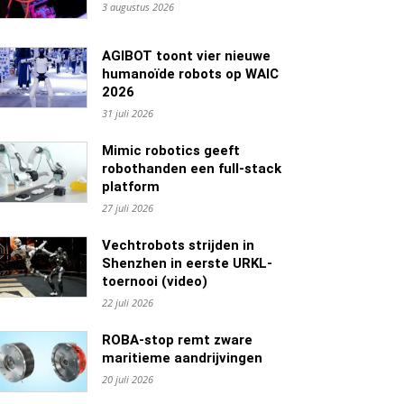
3 augustus 2026
AGIBOT toont vier nieuwe
humanoïde robots op WAIC
2026
31 juli 2026
Mimic robotics geeft
robothanden een full-stack
platform
27 juli 2026
Vechtrobots strijden in
Shenzhen in eerste URKL-
toernooi (video)
22 juli 2026
ROBA-stop remt zware
maritieme aandrijvingen
20 juli 2026