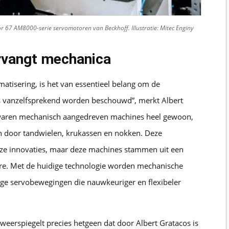
 67 AM8000-serie servomotoren van Beckhoff. Illustratie: Mitec Enginy
ervangt mechanica
atisering, is het van essentieel belang om de
s vanzelfsprekend worden beschouwd”, merkt Albert
en waren mechanisch aangedreven machines heel gewoon,
 door tandwielen, krukassen en nokken. Deze
nze innovaties, maar deze machines stammen uit een
re. Met de huidige technologie worden mechanische
 servobewegingen die nauwkeuriger en flexibeler
weerspiegelt precies hetgeen dat door Albert Gratacos is