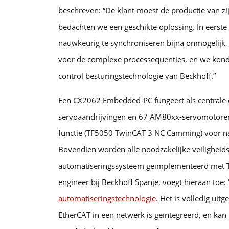
beschreven: “De klant moest de productie van z
bedachten we een geschikte oplossing. In eerste
nauwkeurig te synchroniseren bijna onmogelijk, ma
voor de complexe processequenties, en we kon
control besturingstechnologie van Beckhoff.”
Een CX2062 Embedded-PC fungeert als centrale 
servoaandrijvingen en 67 AM80xx-servomotoren
functie (TF5050 TwinCAT 3 NC Camming) voor n
Bovendien worden alle noodzakelijke veiligheidsf
automatiseringssysteem geïmplementeerd met
engineer bij Beckhoff Spanje, voegt hieraan toe
automatiseringstechnologie
. Het is volledig uit
EtherCAT in een netwerk is geïntegreerd, en k