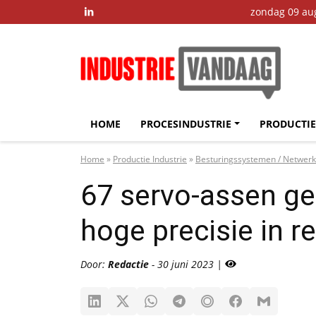
zondag 09 au

HOME
PROCESINDUSTRIE
PRODUCTIE
Home
»
Productie Industrie
»
Besturingssystemen / Netwer
67 servo-assen g
hoge precisie in r
Door:
Redactie
- 30 juni 2023 |