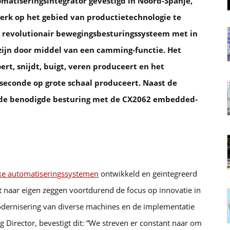
matiseringsintegrator gevestigd in Noord-Spanje,
erk op het gebied van productietechnologie te
 revolutionair bewegingsbesturingssysteem met in
 zijn door middel van een camming-functie. Het
oert, snijdt, buigt, veren produceert en het
5 seconde op grote schaal produceert. Naast de
k de benodigde besturing met de CX2062 embedded-
ieke automatiseringssystemen
ontwikkeld en geïntegreerd
gt naar eigen zeggen voortdurend de focus op innovatie in
odernisering van diverse machines en de implementatie
 Director, bevestigt dit: “We streven er constant naar om