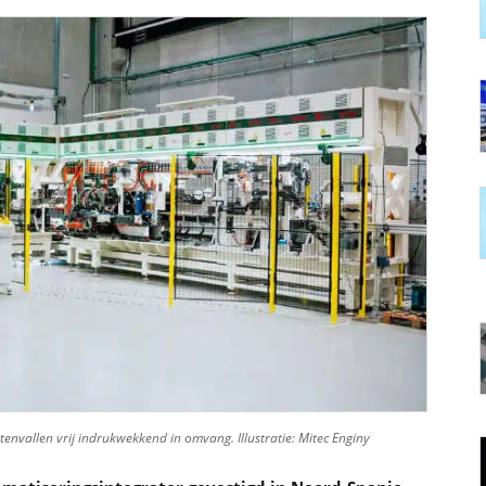
ttenvallen vrij indrukwekkend in omvang. Illustratie: Mitec Enginy