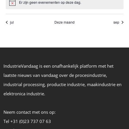
v
g
Er zijn geen evenementen op deze dag.
Bericht
a
a
a
v
v
n
e
jul
Deze maand
sep
i
n
E
g
n
v
a
a
e
v
t
i
n
i
g
IndustrieVandaag is een onafhankelijk platform met het
e
a
e
laatste nieuws van vandaag over de procesindustrie,
m
t
i
industrial processing, productie industrie, maakindustrie en
e
e
elektronica industrie.
n
t
Neem contact met ons op:
e
Tel +31 (0)23 737 07 63
n